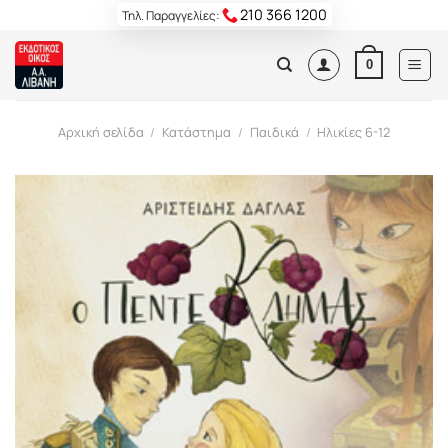
Skip
210 366 1200
Τηλ. Παραγγελίες:
to
content
0
Αρχική σελίδα
/
Κατάστημα
/
Παιδικά
/
Ηλικίες 6-12