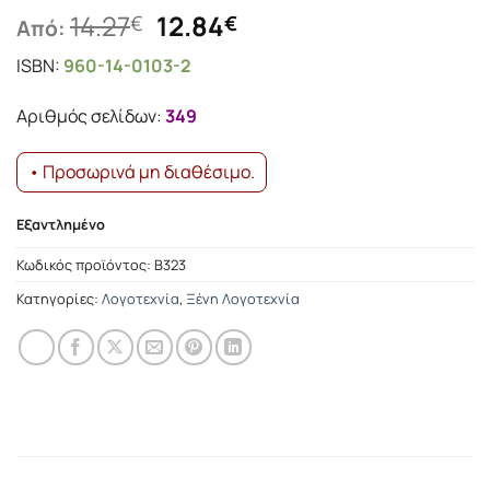
Original
Η
14.27
12.84
€
€
Από:
price
τρέχουσα
ISBN:
960-14-0103-2
was:
τιμή
14.27€.
είναι:
Αριθμός σελίδων:
349
12.84€.
• Προσωρινά μη διαθέσιμο.
Εξαντλημένο
Κωδικός προϊόντος:
Β323
Κατηγορίες:
Λογοτεχνία
,
Ξένη Λογοτεχνία