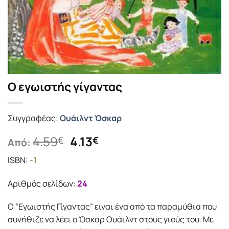
Ο εγωιστής γίγαντας
Συγγραφέας:
Ουάιλντ Όσκαρ
Original
Η
4.59
4.13
€
€
Από:
price
τρέχουσα
ISBN:
-1
was:
τιμή
4.59€.
είναι:
Αριθμός σελίδων:
24
4.13€.
Ο “Εγωιστής Γίγαντας” είναι ένα από τα παραμύθια που
συνήθιζε να λέει ο Όσκαρ Ουάιλντ στους γιούς του. Με