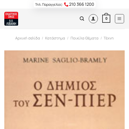
Skip
210 366 1200
Τηλ. Παραγγελίες:
to
content
0
Αρχική σελίδα
/
Κατάστημα
/
Ποικίλα Θέματα
/
Τέχνη