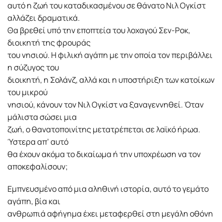
αυτό η ζωή του καταδικασμένου σε θάνατο Νιλ Ογκίστ
αλλάζει δραματικά.
Θα βρεθεί υπό την εποπτεία του λοχαγού Σεν-Ροκ,
διοικητή της φρουράς
του νησιού. Η φιλική αγάπη με την οποία τον περιβάλλει
η σύζυγος του
διοικητή, η Σολάνζ, αλλά και η υποστήριξη των κατοίκων
του μικρού
νησιού, κάνουν τον Νιλ Ογκίστ να ξαναγεννηθεί. Όταν
μάλιστα σώσει μια
ζωή, ο θανατοποινίτης μετατρέπεται σε λαϊκό ήρωα.
Ύστερα απ’ αυτό
θα έχουν ακόμα το δικαίωμα ή την υποχρέωση να τον
αποκεφαλίσουν;
Εμπνευσμένο από μια αληθινή ιστορία, αυτό το γεμάτο
αγάπη, βία και
ανθρωπιά αφήγημα έχει μεταφερθεί στη μεγάλη οθόνη