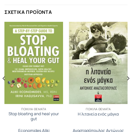
ΣΧΕΤΙΚΆ ΠΡΟΪΌΝΤΑ
ΠΟΙΚΊΛΑ ΘΈΜΑΤΑ
ΠΟΙΚΊΛΑ ΘΈΜΑΤΑ
Stop bloating and heal your
Η λιτανεία ενός μάγκα
gut
Economides Aliki
Αναστασόπουλος Αντώνιος