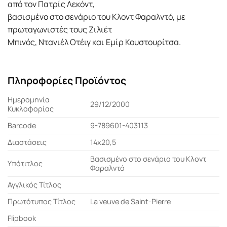
από τον Πατρίς Λεκόντ,
βασισμένο στο σενάριο του Κλοντ Φαραλντό, με
πρωταγωνιστές τους Ζιλιέτ
Μπινός, Ντανιέλ Οτέιγ και Εμίρ Κουστουρίτσα.
Πληροφορίες Προϊόντος
Ημερομηνία
29/12/2000
Κυκλοφορίας
Barcode
9-789601-403113
Διαστάσεις
14x20,5
Βασισμένο στο σενάριο του Κλοντ
Υπότιτλος
Φαραλντό
Αγγλικός Τίτλος
Πρωτότυπος Τίτλος
La veuve de Saint-Pierre
Flipbook