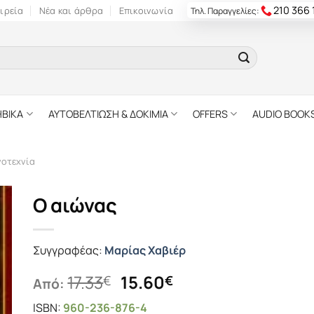
210 366
ιρεία
Νέα και άρθρα
Επικοινωνία
Τηλ. Παραγγελίες:
ΗΒΙΚΑ
ΑΥΤΟΒΕΛΤΙΩΣΗ & ΔΟΚΙΜΙΑ
OFFERS
AUDIO BOOK
γοτεχνία
Ο αιώνας
Συγγραφέας:
Μαρίας Χαβιέρ
Original
Η
17.33
15.60
€
€
Από:
price
τρέχουσα
ISBN:
960-236-876-4