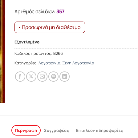
was:
τιμή
17.33€.
είναι:
Αριθμός σελίδων:
357
15.60€.
• Προσωρινά μη διαθέσιμο.
Εξαντλημένο
Κωδικός προϊόντος:
Β266
Κατηγορίες:
Λογοτεχνία
,
Ξένη Λογοτεχνία
Περιγραφή
Συγγραφέας
Επιπλέον πληροφορίες