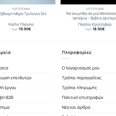
ΛΟΓΟΤΕΧΝΊΑ
ΛΟΓΟΤΕΧΝΊΑ
Να κοιμηθώ σε μια θάλασσα
Έβδομη Μέρα Τριλογία Σετ
αστέρια – Βιβλίο Δεύτερ
Κοέλο Πάουλο
Παολίνι Κρίστοφερ
19.90
€
18.90
€
Τιμή:
Τιμή:
ιρεία
Πληροφορίες
ρεία
Ο λογαριασμός μου
ρωση επενδυτών
Τρόποι παραγγελίας
λή έργου
Τρόποι πληρωμής
φή B2B
Πολιτική επιστροφών
τημα
Νέα και άρθρα