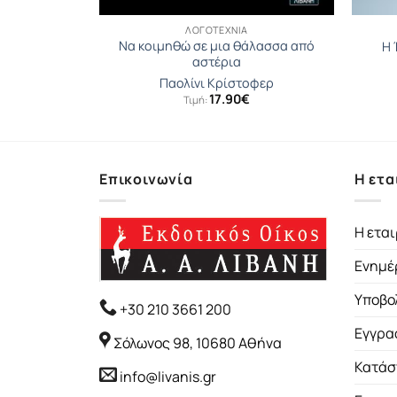
ΛΟΓΟΤΕΧΝΊΑ
Να κοιμηθώ σε μια θάλασσα από
νη
Η 
αστέρια
α
Παολίνι Κρίστοφερ
17.90
€
Τιμή:
Επικοινωνία
Η ετα
Η εται
Ενημέ
Υποβο
+30 210 3661 200
Εγγρα
Σόλωνος 98, 10680 Αθήνα
Κατάσ
info@livanis.gr