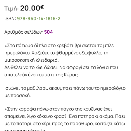
20.00
€
Τιμή:
ISBN:
978-960-14-1816-2
Αριθμός σελίδων:
504
«Στο πάτωμα δίπλα στο κρεβάτι βρίσκεται το μπλε
ημερολόγιο. Χαζεύει το φθαρμένο εξώφυλλο, τη
μικροσκοπική κλειδαριά.
Δε θέλει να το κλειδώσει. Να σφραγίσει τα λόγια που
αποτελούν ένα κομμάτι της Κύρας.
Ισιώνει το μαξιλάρι, ακουμπάει πάνω του το ημερολόγιο
με προσοχή.
»Στην καράφα πάνω στον πάγκο της κουζίνας έχει
απομείνει λίγο κόκκινο κρασί. Ένα ποτηράκι ακόμα. Πάει
με το ποτήρι στο χέρι προς το παράθυρο, κοιτάζει κάτω
την έρημη πλατεία.