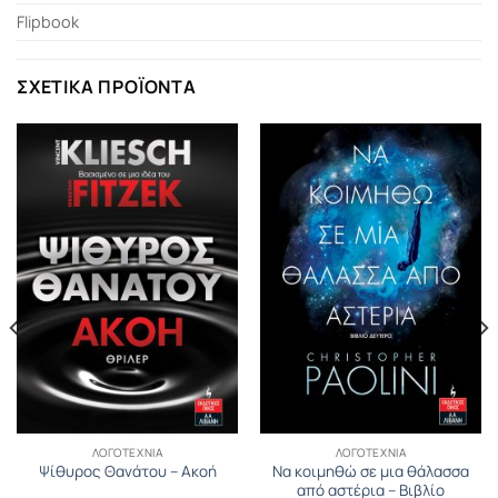
Flipbook
ΣΧΕΤΙΚΆ ΠΡΟΪΌΝΤΑ
ΛΟΓΟΤΕΧΝΊΑ
ΛΟΓΟΤΕΧΝΊΑ
Να κοιμηθώ σε μια θάλασσα
Ψίθυρος Θανάτου – Ακοή
από αστέρια – Βιβλίο