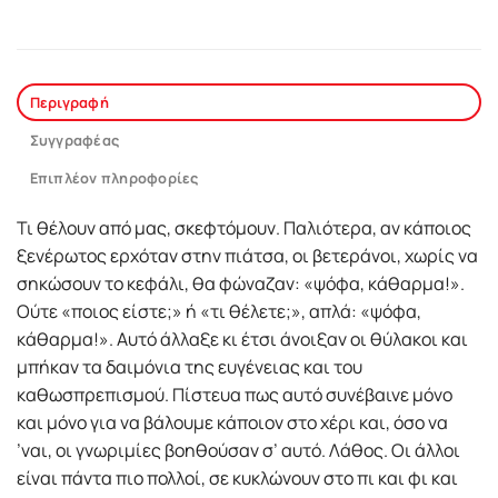
Περιγραφή
Συγγραφέας
Επιπλέον πληροφορίες
Τι θέλουν από µας, σκεφτόµουν. Παλιότερα, αν κάποιος
ξενέρωτος ερχόταν στην πιάτσα, οι βετεράνοι, χωρίς να
σηκώσουν το κεφάλι, θα φώναζαν: «ψόφα, κάθαρµα!».
Ούτε «ποιος είστε;» ή «τι θέλετε;», απλά: «ψόφα,
κάθαρµα!». Αυτό άλλαξε κι έτσι άνοιξαν οι θύλακοι και
µπήκαν τα δαιµόνια της ευγένειας και του
καθωσπρεπισµού. Πίστευα πως αυτό συνέβαινε µόνο
και µόνο για να βάλουµε κάποιον στο χέρι και, όσο να
’ναι, οι γνωριµίες βοηθούσαν σ’ αυτό. Λάθος. Οι άλλοι
είναι πάντα πιο πολλοί, σε κυκλώνουν στο πι και φι και