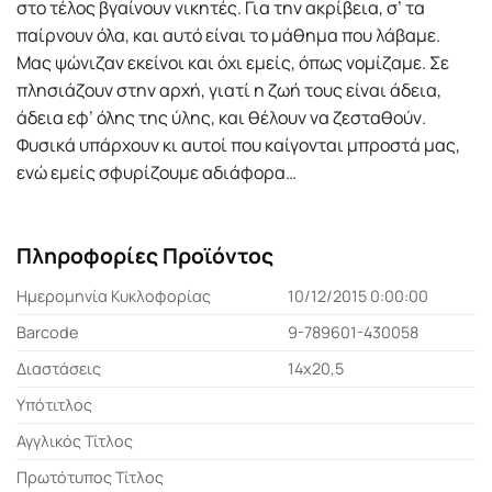
στο τέλος βγαίνουν νικητές. Για την ακρίβεια, σ’ τα
παίρνουν όλα, και αυτό είναι το µάθηµα που λάβαµε.
Μας ψώνιζαν εκείνοι και όχι εµείς, όπως νοµίζαµε. Σε
πλησιάζουν στην αρχή, γιατί η ζωή τους είναι άδεια,
άδεια εφ’ όλης της ύλης, και θέλουν να ζεσταθούν.
Φυσικά υπάρχουν κι αυτοί που καίγονται µπροστά µας,
ενώ εµείς σφυρίζουµε αδιάφορα…
Πληροφορίες Προϊόντος
Ημερομηνία Κυκλοφορίας
10/12/2015 0:00:00
Barcode
9-789601-430058
Διαστάσεις
14x20,5
Υπότιτλος
Αγγλικός Τίτλος
Πρωτότυπος Τίτλος