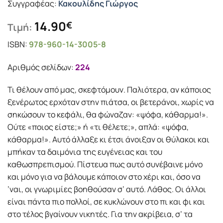
Συγγραφέας:
Κακουλίδης Γιώργος
14.90
€
Τιμή:
ISBN:
978-960-14-3005-8
Αριθμός σελίδων:
224
Τι θέλουν από µας, σκεφτόµουν. Παλιότερα, αν κάποιος
ξενέρωτος ερχόταν στην πιάτσα, οι βετεράνοι, χωρίς να
σηκώσουν το κεφάλι, θα φώναζαν: «ψόφα, κάθαρµα!».
Ούτε «ποιος είστε;» ή «τι θέλετε;», απλά: «ψόφα,
κάθαρµα!». Αυτό άλλαξε κι έτσι άνοιξαν οι θύλακοι και
µπήκαν τα δαιµόνια της ευγένειας και του
καθωσπρεπισµού. Πίστευα πως αυτό συνέβαινε µόνο
και µόνο για να βάλουµε κάποιον στο χέρι και, όσο να
’ναι, οι γνωριµίες βοηθούσαν σ’ αυτό. Λάθος. Οι άλλοι
είναι πάντα πιο πολλοί, σε κυκλώνουν στο πι και φι και
στο τέλος βγαίνουν νικητές. Για την ακρίβεια, σ’ τα