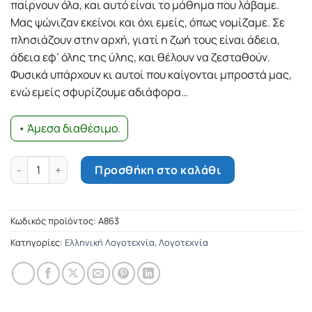
παίρνουν όλα, και αυτό είναι το µάθηµα που λάβαµε.
Μας ψώνιζαν εκείνοι και όχι εµείς, όπως νοµίζαµε. Σε
πλησιάζουν στην αρχή, γιατί η ζωή τους είναι άδεια,
άδεια εφ’ όλης της ύλης, και θέλουν να ζεσταθούν.
Φυσικά υπάρχουν κι αυτοί που καίγονται µπροστά µας,
ενώ εµείς σφυρίζουµε αδιάφορα…
• Άμεσα διαθέσιμο.
Μίστερ Μπούλντογκ ποσότητα
Προσθήκη στο καλάθι
Κωδικός προϊόντος:
Α863
Κατηγορίες:
Ελληνική Λογοτεχνία
,
Λογοτεχνία