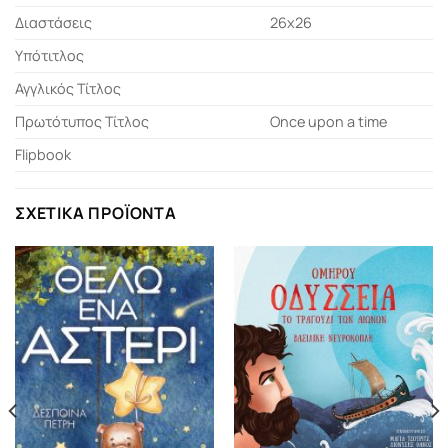
Διαστάσεις
26x26
Υπότιτλος
Αγγλικός Τίτλος
Πρωτότυπος Τίτλος
Once upon a time
Flipbook
ΣΧΕΤΙΚΆ ΠΡΟΪΌΝΤΑ