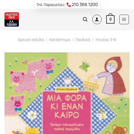
Skip
210 366 1200
Τηλ. Παραγγελίες:
to
content
0
Αρχική σελίδα
/
Κατάστημα
/
Παιδικά
/
Ηλικίες 3-6