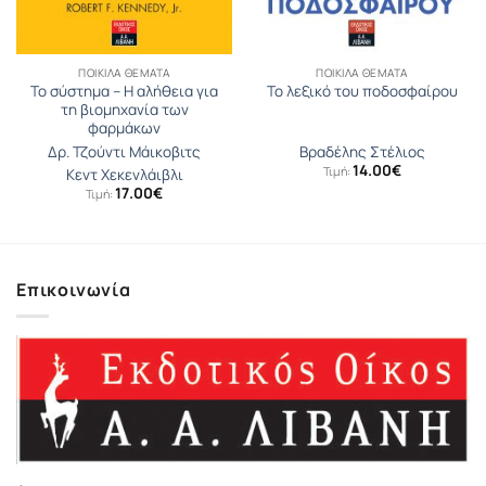
ΠΟΙΚΊΛΑ ΘΈΜΑΤΑ
ΠΟΙΚΊΛΑ ΘΈΜΑΤΑ
Το σύστημα – Η αλήθεια για
Το λεξικό του ποδοσφαίρου
τη βιομηχανία των
φαρμάκων
Δρ. Τζούντι Μάικοβιτς
Βραδέλης Στέλιος
14.00
€
Τιμή:
Κεντ Χεκενλάιβλι
17.00
€
Τιμή:
Επικοινωνία