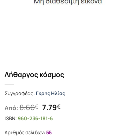
Λήθαργος κόσμος
Συγγραφέας:
Γκρης Ηλίας
Original
Η
8.66
7.79
€
€
Από:
price
τρέχουσα
ISBN:
960-236-181-6
was:
τιμή
8.66€.
είναι:
Αριθμός σελίδων:
55
7.79€.