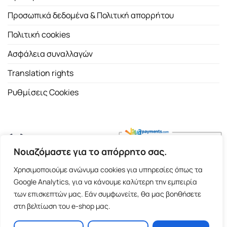
Προσωπικά δεδομένα & Πολιτική απορρήτου
Πολιτική cookies
Ασφάλεια συναλλαγών
Translation rights
Ρυθμίσεις Cookies
Νοιαζόμαστε για το απόρρητο σας.
Copyright 2026 ©
Εκδοτικός Οίκος Α.Α. Λιβάνη
| All rights
Χρησιμοποιούμε ανώνυμα cookies για υπηρεσίες όπως τα
reserved.
Google Analytics, για να κάνουμε καλύτερη την εμπειρία
Σόλωνος 98, 10680 Αθήνα | Τ:
2103661200
- F: 2103617791
των επισκεπτών μας. Εάν συμφωνείτε, θα μας βοηθήσετε
στη βελτίωση του e-shop μας.
E-shop and Premium Managed Hosting by
ClickProject.gr