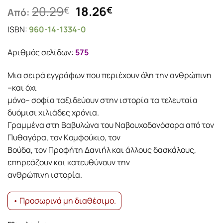
Original
Η
20.29
18.26
€
€
Από:
price
τρέχουσα
ISBN:
960-14-1334-0
was:
τιμή
20.29€.
είναι:
Αριθμός σελίδων:
575
18.26€.
Mια σειρά εγγράφων που περιέχουν όλη την ανθρώπινη
–και όχι
μόνο– σοφία ταξιδεύουν στην ιστορία τα τελευταία
δυόμισι χιλιάδες χρόνια.
Γραμμένα στη Bαβυλώνα του Nαβουχοδονόσορα από τον
Πυθαγόρα, τον Kομφούκιο, τον
Bούδα, τον Προφήτη Δανιήλ και άλλους δασκάλους,
επηρεάζουν και κατευθύνουν την
ανθρώπινη ιστορία.
• Προσωρινά μη διαθέσιμο.