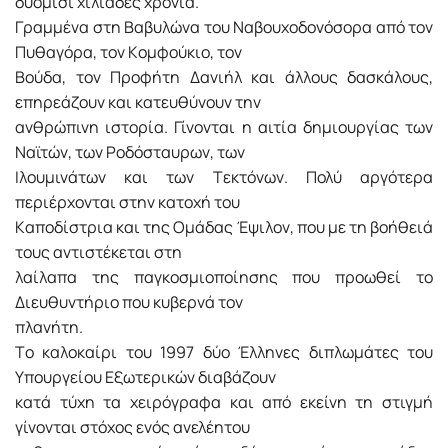
δυόμισι χιλιάδες χρόνια.
Γραμμένα στη Bαβυλώνα του Nαβουχοδονόσορα από τον
Πυθαγόρα, τον Kομφούκιο, τον
Bούδα, τον Προφήτη Δανιήλ και άλλους δασκάλους,
επηρεάζουν και κατευθύνουν την
ανθρώπινη ιστορία. Γίνονται η αιτία δημιουργίας των
Nαϊτών, των Pοδόσταυρων, των
Iλουμινάτων και των Tεκτόνων. Πολύ αργότερα
περιέρχονται στην κατοχή του
Kαποδίστρια και της Oμάδας Έψιλον, που με τη βοήθειά
τους αντιστέκεται στη
λαίλαπα της παγκοσμιοποίησης που προωθεί το
Διευθυντήριο που κυβερνά τον
πλανήτη.
Tο καλοκαίρι του 1997 δύο Έλληνες διπλωμάτες του
Yπουργείου Eξωτερικών διαβάζουν
κατά τύχη τα χειρόγραφα και από εκείνη τη στιγμή
γίνονται στόχος ενός ανελέητου