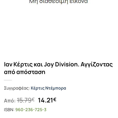
Ιαν Κέρτις και Joy Division. Αγγίζοντας
από απόσταση
Συγγραφέας:
Κέρτις Ντέμπορα
Original
Η
15.79
14.21
€
€
Από:
price
τρέχουσα
ISBN:
960-236-725-3
was:
τιμή