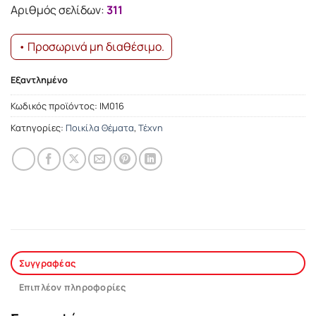
15.79€.
είναι:
Αριθμός σελίδων:
311
14.21€.
• Προσωρινά μη διαθέσιμο.
Εξαντλημένο
Κωδικός προϊόντος:
ΙΜ016
Κατηγορίες:
Ποικίλα Θέματα
,
Τέχνη
Συγγραφέας
Επιπλέον πληροφορίες