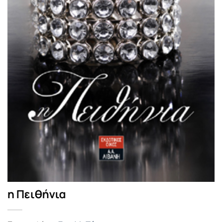
η Πειθήνια