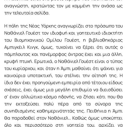
αναγνώστη, κρατώντας τον με κομμένη την ανάσα ως
την τελευταία σελίδα.
Η πόλη της Νέας Υόρκης αναγνωρίζει στο πρόσωπο του
Ναθάνιελ Γουέστ τον ιδιοφυή και γοητευτικό ιδιοκτήτη
του Βιομηχανικού Ομίλου Γουέστ, η βιβλιοθηκάριος
Αμπιγκέιλ Κινγκ, όμως, τυχαίνει να ξέρει ότι αυτός ο
πάμπλουτος και πανέμορφος άντρας έχει και μια άλλη,
κρυφή πτυχή. Ερωτικά, ο Ναθάνιελ Γουέστ είναι ο τύπος
του κυρίαρχου, και όταν η Άμπι μαθαίνει ότι ψάχνει για
καινούρια υποτακτική, του στέλνει την αίτησή της. Η
ίδια δεν έχει προηγούμενη εμπειρία από τέτοιου είδους
σχέσεις, έχει όμως μια μεγάλη επιθυμία να διεισδύσει
σ’ έναν αλλιώτικο κόσμο ηδονής, να ζήσει κάτι που θα
την εκτοξεύσει πολύ πέρα από τα σύνορα της
συνηθισμένης καθημερινότητάς της. Πειθήνια η Άμπι
θα παραδοθεί στον Ναθάνιελ… Καθώς όμως υποκύπτει
όλο και περισσότερο στη γοητεία του, αρχίζει να