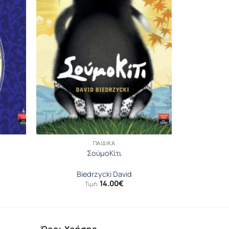
ΠΑΙΔΙΚΆ
ΣούμοΚίτι
Biedrzycki David
14.00
€
Τιμή: