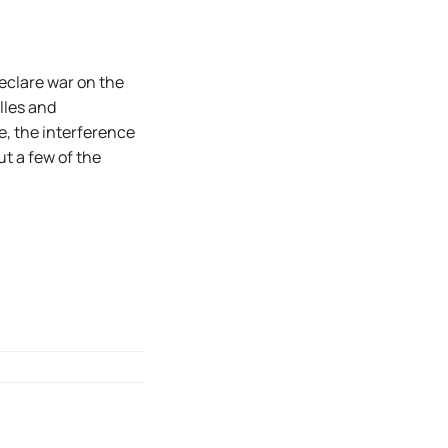
eclare war on the
lles and
e, the interference
ut a few of the