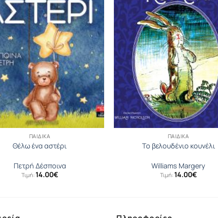
ΠΑΙΔΙΚΆ
ΠΑΙΔΙΚΆ
Θέλω ένα αστέρι
Το βελουδένιο κουνέλι
Πετρή Δέσποινα
Williams Margery
14.00
€
14.00
€
Τιμή:
Τιμή: