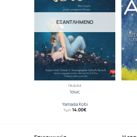
ΕΞΑΝΤΛΗΜΈΝΟ
ΠΑΙΔΙΚΆ
ραγούδι των
Ίσως
ιλική
Yamada Kobi
14.00
€
Τιμή: