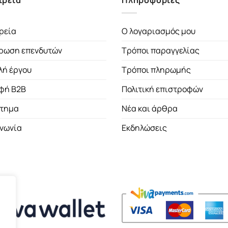
ιρεία
Πληροφορίες
ρεία
Ο λογαριασμός μου
ρωση επενδυτών
Τρόποι παραγγελίας
λή έργου
Τρόποι πληρωμής
φή B2B
Πολιτική επιστροφών
τημα
Νέα και άρθρα
ινωνία
Εκδηλώσεις