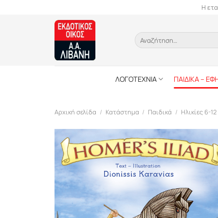
Skip
Η ετα
to
content
Αναζήτηση
για:
ΛΟΓΟΤΕΧΝΙΑ
ΠΑΙΔΙΚΑ – ΕΦ
Αρχική σελίδα
/
Κατάστημα
/
Παιδικά
/
Ηλικίες 6-12