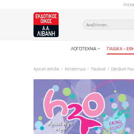
Skip
Η ετα
to
content
Αναζήτηση
για:
ΛΟΓΟΤΕΧΝΙΑ
ΠΑΙΔΙΚΑ – ΕΦ
Αρχική σελίδα
/
Κατάστημα
/
Παιδικά
/
Εφηβική Λογ