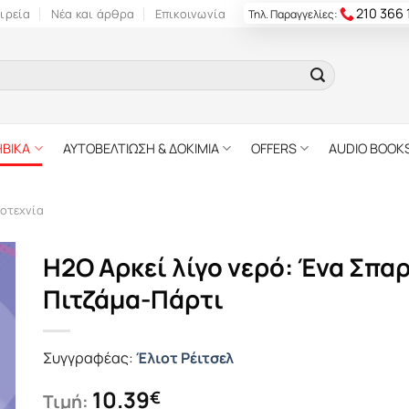
210 366
ιρεία
Νέα και άρθρα
Επικοινωνία
Τηλ. Παραγγελίες:
ΗΒΙΚΑ
ΑΥΤΟΒΕΛΤΙΩΣΗ & ΔΟΚΙΜΙΑ
OFFERS
AUDIO BOOK
οτεχνία
H2O Αρκεί λίγο νερό: Ένα Σπα
Πιτζάµα-Πάρτι
Συγγραφέας:
Έλιοτ Ρέιτσελ
10.39
€
Τιμή: