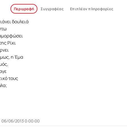
Περιγραφή
Συγγραφέας
Επιπλέον πληροφορίες
ιάνει δουλειά
στω
εταµορφώσει
της Ρίκι
έρνει
όµως, η Έµα
µός,
αγε
τικό τους
όλα;
06/06/2013 0:00:00