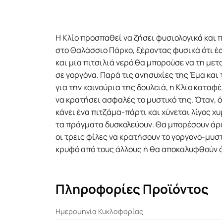
Η Κλίο προσπαθεί να ζήσει φυσιολογικά και π
στο Θαλάσσιο Πάρκο, ξέροντας φυσικά ότι έ
και µια πιτσιλιά νερό θα µπορούσε να τη µ
σε γοργόνα. Παρά τις ανησυχίες της Έµα και 
για την καινούρια της δουλειά, η Κλίο καταφ
να κρατήσει ασφαλές το µυστικό της. Όταν, 
κάνει ένα πιτζάµα-πάρτι και χύνεται λίγος χυ
τα πράγµατα δυσκολεύουν. Θα µπορέσουν άρ
οι τρεις φίλες να κρατήσουν το γοργονο-µυσ
κρυφό από τους άλλους ή θα αποκαλυφθούν 
Πληροφορίες Προϊόντος
Ημερομηνία Κυκλοφορίας