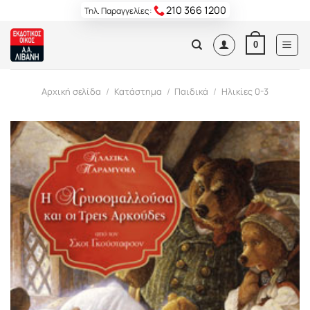
Skip
210 366 1200
Τηλ. Παραγγελίες:
to
content
0
Αρχική σελίδα
/
Κατάστημα
/
Παιδικά
/
Ηλικίες 0-3