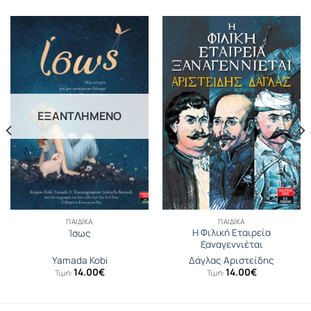
ΕΞΑΝΤΛΗΜΈΝΟ
ΠΑΙΔΙΚΆ
ΠΑΙΔΙΚΆ
Η Φιλική Εταιρεία
Ίσως
ξαναγεννιέται
Yamada Kobi
Δάγλας Αριστείδης
14.00
€
14.00
€
Τιμή:
Τιμή: