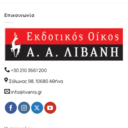
14.90€.
είναι:
13.41€.
Επικοινωνία
+30 210 3661 200
Σόλωνος 98, 10680 Αθήνα
info@livanis.gr