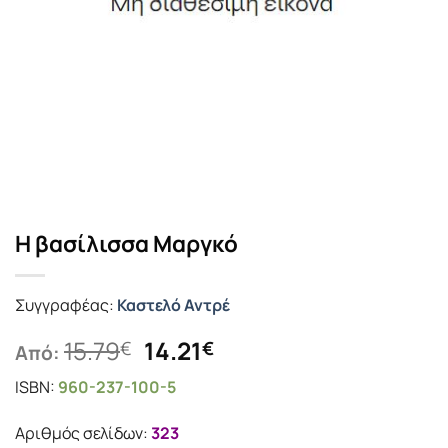
Η βασίλισσα Μαργκό
Συγγραφέας:
Καστελό Αντρέ
Original
Η
15.79
14.21
€
€
Από:
price
τρέχουσα
ISBN:
960-237-100-5
was:
τιμή
15.79€.
είναι:
Αριθμός σελίδων:
323
14.21€.