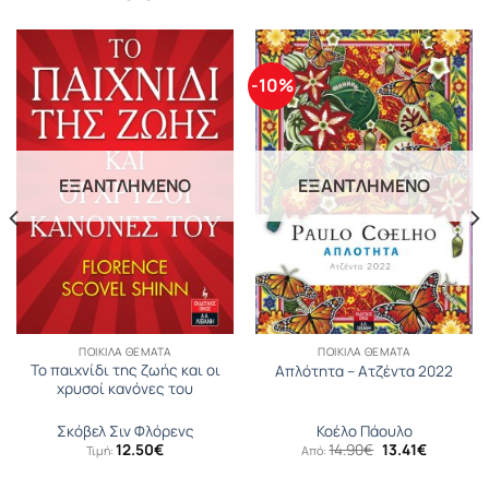
-10%
ΕΞΑΝΤΛΗΜΈΝΟ
ΕΞΑΝΤΛΗΜΈΝΟ
ΠΟΙΚΊΛΑ ΘΈΜΑΤΑ
ΠΟΙΚΊΛΑ ΘΈΜΑΤΑ
Το παιχνίδι της ζωής και οι
Απλότητα – Ατζέντα 2022
χρυσοί κανόνες του
Σκόβελ Σιν Φλόρενς
Κοέλο Πάουλο
Original
Η
12.50
€
14.90
€
13.41
€
Τιμή:
Από:
price
τρέχουσ
was:
τιμή