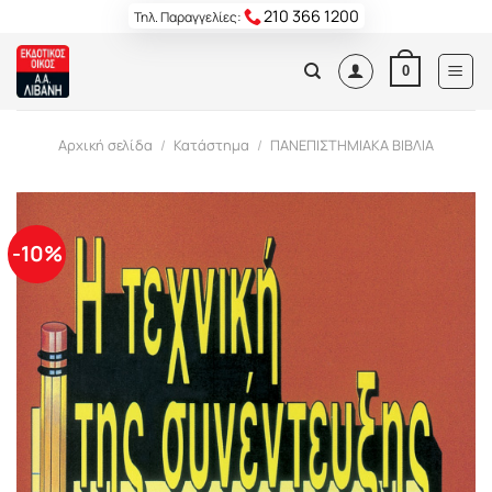
Skip
210 366 1200
Τηλ. Παραγγελίες:
to
content
0
Αρχική σελίδα
/
Κατάστημα
/
ΠΑΝΕΠΙΣΤΗΜΙΑΚΑ ΒΙΒΛΙΑ
-10%