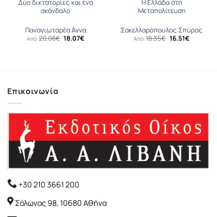
Δύο δικτατορίες και ένα
Η Ελλάδα στη
σκάνδαλο
Μεταπολίτευση
Παναγιωταρέα Άννα
Σακελλαρόπουλος Σπύρος
Original
Η
Original
Η
20.08
€
18.07
€
18.35
€
16.51
€
Από:
Από:
υσα
price
τρέχουσα
price
τρέχουσ
was:
τιμή
was:
τιμή
20.08€.
είναι:
18.35€.
είναι:
.
18.07€.
16.51€.
Επικοινωνία
+30 210 3661 200
Σόλωνος 98, 10680 Αθήνα