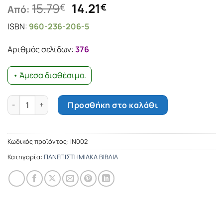
Original
Η
15.79
14.21
€
€
Από:
price
τρέχουσα
ISBN:
960-236-206-5
was:
τιμή
15.79€.
είναι:
Αριθμός σελίδων:
376
14.21€.
• Άμεσα διαθέσιμο.
Η τεχνική της συνέντευξης ποσότητα
Προσθήκη στο καλάθι
Κωδικός προϊόντος:
ΙΝ002
Κατηγορία:
ΠΑΝΕΠΙΣΤΗΜΙΑΚΑ ΒΙΒΛΙΑ