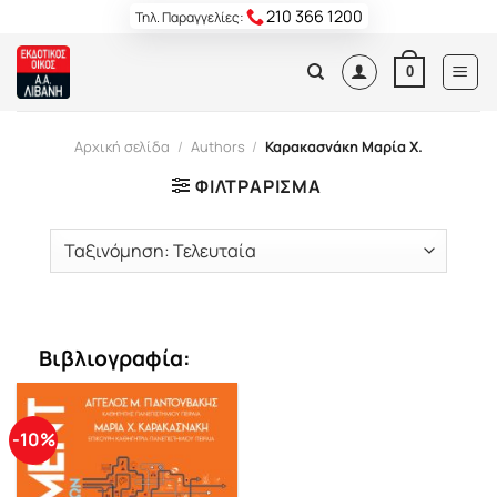
Skip
210 366 1200
Τηλ. Παραγγελίες:
to
content
0
Αρχική σελίδα
/
Authors
/
Καρακασνάκη Μαρία Χ.
ΦΙΛΤΡΆΡΙΣΜΑ
Βιβλιογραφία:
-10%