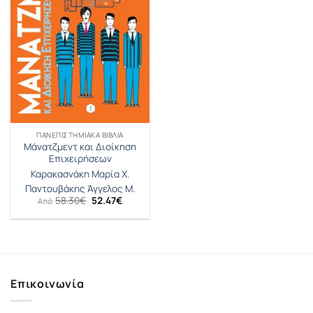
ΠΑΝΕΠΙΣΤΗΜΙΑΚΑ ΒΙΒΛΙΑ
Μάνατζμεντ και Διοίκηση
Επιχειρήσεων
Καρακασνάκη Μαρία Χ.
Παντουβάκης Άγγελος Μ.
Original
Η
58.30
€
52.47
€
Από:
price
τρέχουσα
was:
τιμή
58.30€.
είναι:
52.47€.
Επικοινωνία