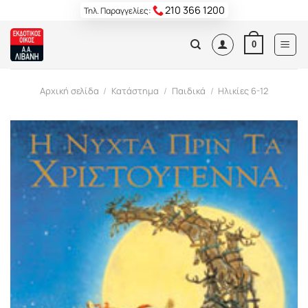
Skip
210 366 1200
Τηλ. Παραγγελίες:
to
content
0
Αρχική σελίδα
/
Κατάστημα
/
Παιδικά
/
Ηλικίες 6-12