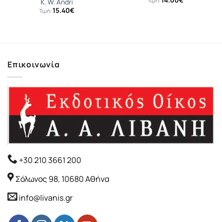
Τιμή:
K. W. Andri
15.40
€
Τιμή:
Επικοινωνία
+30 210 3661 200
Σόλωνος 98, 10680 Αθήνα
info@livanis.gr