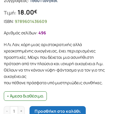
Συγγραφέας:
Τσου Γιάνγκσι
18.00
€
Τιμή:
ISBN:
9789601436609
Αριθμός σελίδων:
496
Η Λι Λαν, κόρη µιας αριστοκρατικής αλλά
χρεοκοπηµένης οικογένειας, έχει περιορισµένες
προοπτικές. Μέχρι που δέχεται µια ασυνήθιστη
πρόταση από την πλούσια και ισχυρή οικογένεια Λιµ.
Θέλουν να την κάνουν νύφη-φάντασµα για τον γιο της
οικογένειας
που πέθανε πρόσφατα υπό µυστηριώδεις συνθήκες.
• Άμεσα διαθέσιμο.
Η νύφη φάντασμα ποσότητα
Προσθήκη στο καλάθι