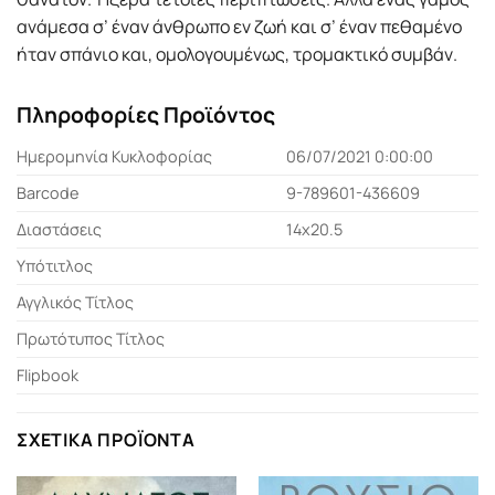
ανάµεσα σ’ έναν άνθρωπο εν ζωή και σ’ έναν πεθαµένο
ήταν σπάνιο και, οµολογουµένως, τροµακτικό συµβάν.
Πληροφορίες Προϊόντος
Ημερομηνία Κυκλοφορίας
06/07/2021 0:00:00
Barcode
9-789601-436609
Διαστάσεις
14x20.5
Υπότιτλος
Αγγλικός Τίτλος
Πρωτότυπος Τίτλος
Flipbook
ΣΧΕΤΙΚΆ ΠΡΟΪΌΝΤΑ