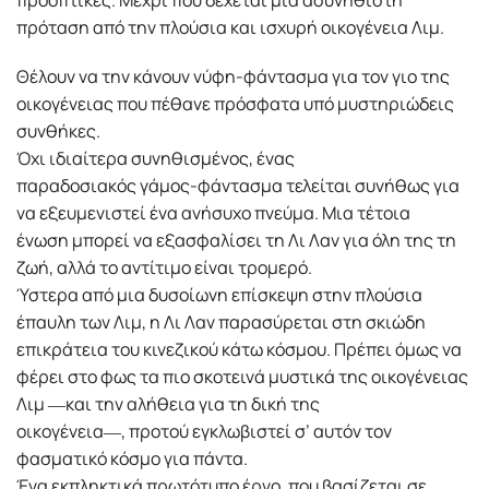
πρόταση από την πλούσια και ισχυρή οικογένεια Λιµ.
Θέλουν να την κάνουν νύφη-φάντασµα για τον γιο της
οικογένειας που πέθανε πρόσφατα υπό µυστηριώδεις
συνθήκες.
Όχι ιδιαίτερα συνηθισµένος, ένας
παραδοσιακός γάµος-φάντασµα τελείται συνήθως για
να εξευµενιστεί ένα ανήσυχο πνεύµα. Μια τέτοια
ένωση µπορεί να εξασφαλίσει τη Λι Λαν για όλη της τη
ζωή, αλλά το αντίτιµο είναι τροµερό.
Ύστερα από µια δυσοίωνη επίσκεψη στην πλούσια
έπαυλη των Λιµ, η Λι Λαν παρασύρεται στη σκιώδη
επικράτεια του κινεζικού κάτω κόσµου. Πρέπει όµως να
φέρει στο φως τα πιο σκοτεινά µυστικά της οικογένειας
Λιµ ―και την αλήθεια για τη δική της
οικογένεια―, προτού εγκλωβιστεί σ’ αυτόν τον
φασµατικό κόσµο για πάντα.
Ένα εκπληκτικά πρωτότυπο έργο, που βασίζεται σε