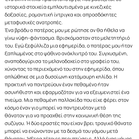
ιστορικά στοιχεία εµπλουτισµένα µε κινεζικές
δοξασίες, ροµαντική ίντριγκα και απροσδόκητες
µεταφυσικές ανατροπές.
Ένα βράδυ ο πατέρας µου µε ρώτησε αν θα ήθελα να
γίνω νύφη-φάντασµα. Βρισκόµασταν στο µελετητήριό
του. Εγώ ξεφύλλιζα µια εφηµερίδα, ο πατέρας µου ήταν
ξαπλωµένος στο ψάθινο ανάκλιντρό του. Συγχυσµένη,
αναποδογύρισα το µελανοδοχείο στο γραφείο του,
χύνοντας το περιεχόµενό του στην εφηµερίδα, όπου
απλώθηκε σε µια δυσοίωνη κατάµαυρη κηλίδα. Η
πρακτική να παντρεύουν έναν πεθαµένο ήταν
ασυνήθιστη και εφαρµοζόταν για να εξευµενιστεί ένα
πνεύµα. Μια πεθαµένη παλλακίδα που είχε φέρει στον
κόσµο έναν γιο µπορεί να παντρευόταν µετά
θάνατον για να προαχθεί στην κοινωνική θέση της
συζύγου. Ή δύο εραστές που είχαν βρει τραγικό θάνατο
µπορεί να ενώνονταν µε τα δεσµά του γάµου µετά
θάνατον. Ήξερα τέτοιες περιπτώσεις. Αλλά ένας γάµος