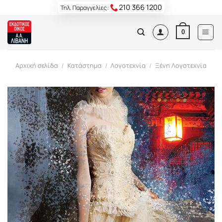
Skip
210 366 1200
Τηλ. Παραγγελίες:
to
content
0
Αρχική σελίδα
/
Κατάστημα
/
Λογοτεχνία
/
Ξένη Λογοτεχνία