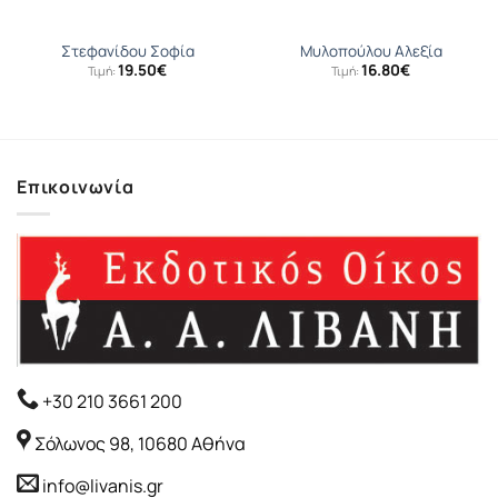
Στεφανίδου Σοφία
Μυλοπούλου Αλεξία
19.50
€
16.80
€
Τιμή:
Τιμή:
Επικοινωνία
+30 210 3661 200
Σόλωνος 98, 10680 Αθήνα
info@livanis.gr