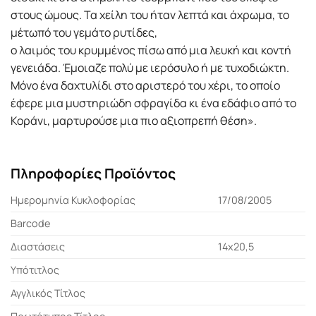
στους ώμους. Τα χείλη του ήταν λεπτά και άχρωμα, το
μέτωπό του γεμάτο ρυτίδες,
ο λαιμός του κρυμμένος πίσω από μια λευκή και κοντή
γενειάδα. Έμοιαζε πολύ με ιερόσυλο ή με τυχοδιώκτη.
Μόνο ένα δαχτυλίδι στο αριστερό του χέρι, το οποίο
έφερε μια μυστηριώδη σφραγίδα κι ένα εδάφιο από το
Κοράνι, μαρτυρούσε μια πιο αξιοπρεπή θέση».
Πληροφορίες Προϊόντος
Ημερομηνία Κυκλοφορίας
17/08/2005
Barcode
Διαστάσεις
14χ20,5
Υπότιτλος
Αγγλικός Τίτλος