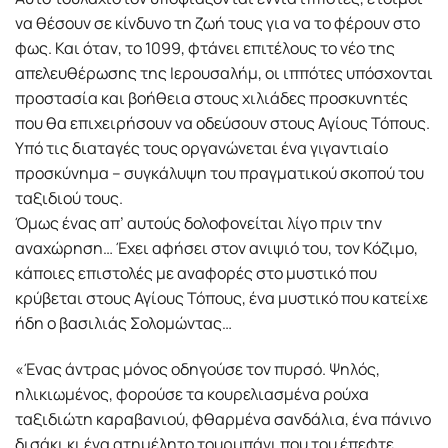
να θέσουν σε κίνδυνο τη ζωή τους για να το φέρουν στο
φως. Και όταν, το 1099, φτάνει επιτέλους το νέο της
απελευθέρωσης της Ιερουσαλήμ, οι ιππότες υπόσχονται
προστασία και βοήθεια στους χιλιάδες προσκυνητές
που θα επιχειρήσουν να οδεύσουν στους Αγίους Τόπους.
Υπό τις διαταγές τους οργανώνεται ένα γιγαντιαίο
προσκύνημα – συγκάλυψη του πραγματικού σκοπού του
ταξιδιού τους.
Όμως ένας απ’ αυτούς δολοφονείται λίγο πριν την
αναχώρηση… Έχει αφήσει στον ανιψιό του, τον Κόζιμο,
κάποιες επιστολές με αναφορές στο μυστικό που
κρύβεται στους Αγίους Τόπους, ένα μυστικό που κατείχε
ήδη ο βασιλιάς Σολομώντας…
«Ένας άντρας μόνος οδηγούσε τον πυρσό. Ψηλός,
ηλικιωμένος, φορούσε τα κουρελιασμένα ρούχα
ταξιδιώτη καραβανιού, φθαρμένα σανδάλια, ένα πάνινο
δισάκι κι ένα ατημέλητο τουρμπάνι που του έπεφτε