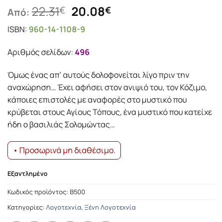
Original
Η
22.31
20.08
€
€
Από:
price
τρέχουσα
ISBN:
960-14-1108-9
was:
τιμή
22.31€.
είναι:
Αριθμός σελίδων:
496
20.08€.
Όμως ένας απ’ αυτούς δολοφονείται λίγο πριν την
αναχώρηση… Έχει αφήσει στον ανιψιό του, τον Κόζιμο,
κάποιες επιστολές με αναφορές στο μυστικό που
κρύβεται στους Αγίους Τόπους, ένα μυστικό που κατείχε
ήδη ο βασιλιάς Σολομώντας…
• Προσωρινά μη διαθέσιμο.
Εξαντλημένο
Κωδικός προϊόντος:
Β500
Κατηγορίες:
Λογοτεχνία
,
Ξένη Λογοτεχνία