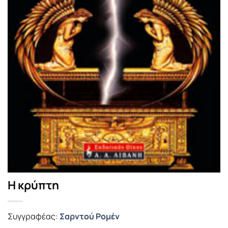
Η κρύπτη
Συγγραφέας:
Σαρντού Ρομέν