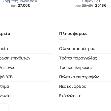
Ζορµπάς Γεώργιος Χ.
Σίπμαν Πατ
Original
Η
27.00
€
22.42
€
20.18
€
Τιμή:
Από:
price
τρ
was:
τι
22.42€.
είν
20.
ιρεία
Πληροφορίες
ρεία
Ο λογαριασμός μου
ρωση επενδυτών
Τρόποι παραγγελίας
λή έργου
Τρόποι πληρωμής
φή B2B
Πολιτική επιστροφών
τημα
Νέα και άρθρα
ινωνία
Εκδηλώσεις