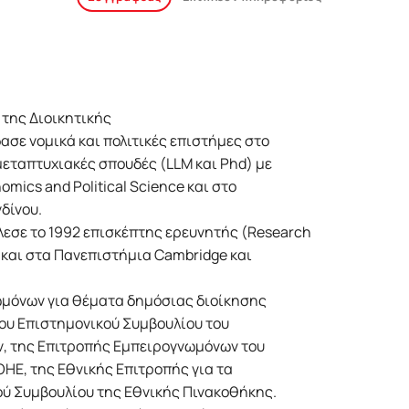
της Διοικητικής
σε νομικά και πολιτικές επιστήμες στο
εταπτυχιακές σπουδές (LLM και Phd) με
mics and Political Science και στο
νδίνου.
λεσε το 1992 επισκέπτης ερευνητής (Research
 και στα Πανεπιστήμια Cambridge και
ωμόνων για θέματα δημόσιας διοίκησης
 του Επιστημονικού Συμβουλίου του
ν, της Επιτροπής Εμπειρογνωμόνων του
ΟΗΕ, της Εθνικής Επιτροπής για τα
ού Συμβουλίου της Εθνικής Πινακοθήκης.