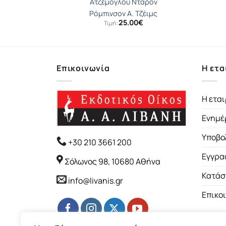
ώλης
Ατζέμογλου Ντάρον
Ρόμπινσον Α. Τζέιμς
25.00
€
Τιμή:
Επικοινωνία
Η ετα
Η εται
Ενημέ
Υποβο
+30 210 3661 200
Εγγρα
Σόλωνος 98, 10680 Αθήνα
Κατάσ
info@livanis.gr
Επικο