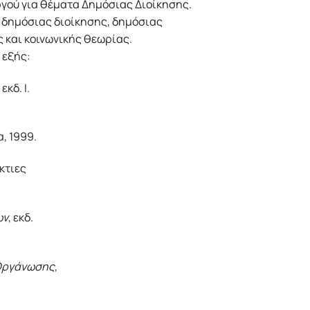
γού για θέματα Δημόσιας Διοίκησης.
α δημόσιας διοίκησης, δημόσιας
ας και κοινωνικής θεωρίας.
 εξής:
, εκδ. Ι.
α, 1999.
κτιες
ων
, εκδ.
 Οργάνωσης
,
.