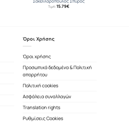
Σακελλαρόπουλος Σπύρος
15.79
€
Τιμή:
έχουσα
μή
αι:
18€.
Όροι Χρήσης
Όροι χρήσης
Προσωπικά δεδομένα & Πολιτική
απορρήτου
Πολιτική cookies
Ασφάλεια συναλλαγών
Translation rights
Ρυθμίσεις Cookies