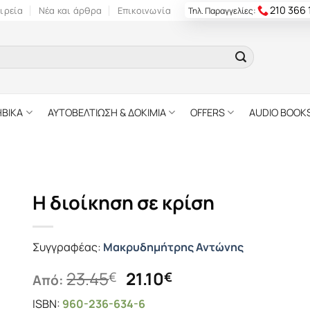
210 366
ιρεία
Νέα και άρθρα
Επικοινωνία
Τηλ. Παραγγελίες:
ΗΒΙΚΑ
ΑΥΤΟΒΕΛΤΙΩΣΗ & ΔΟΚΙΜΙΑ
OFFERS
AUDIO BOOK
Η διοίκηση σε κρίση
Συγγραφέας:
Μακρυδημήτρης Αντώνης
Original
Η
23.45
21.10
€
€
Από:
price
τρέχουσα
ISBN:
960-236-634-6