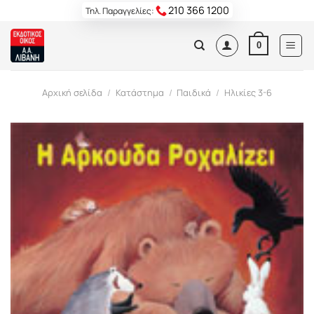
Skip
210 366 1200
Τηλ. Παραγγελίες:
to
content
0
Αρχική σελίδα
/
Κατάστημα
/
Παιδικά
/
Ηλικίες 3-6