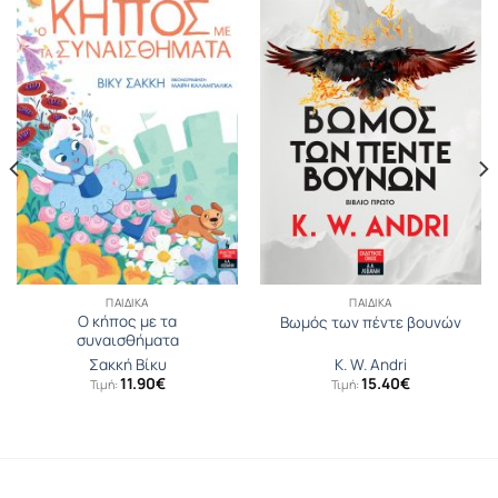
ΠΑΙΔΙΚΆ
ΠΑΙΔΙΚΆ
Ο κήπος με τα
Βωμός των πέντε βουνών
συναισθήματα
Σακκή Βίκυ
K. W. Andri
11.90
€
15.40
€
Τιμή:
Τιμή: