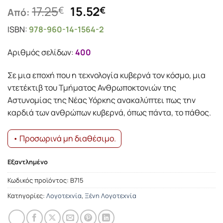
Original
Η
17.25
15.52
€
€
Από:
price
τρέχουσα
ISBN:
978-960-14-1564-2
was:
τιμή
17.25€.
είναι:
Αριθμός σελίδων:
400
15.52€.
Σε μια εποχή που η τεχνολογία κυβερνά τον κόσμο, μια
ντετέκτιβ του Τμήματος Ανθρωποκτονιών της
Αστυνομίας της Νέας Υόρκης ανακαλύπτει πως την
καρδιά των ανθρώπων κυβερνά, όπως πάντα, το πάθος.
• Προσωρινά μη διαθέσιμο.
Εξαντλημένο
Κωδικός προϊόντος:
Β715
Κατηγορίες:
Λογοτεχνία
,
Ξένη Λογοτεχνία