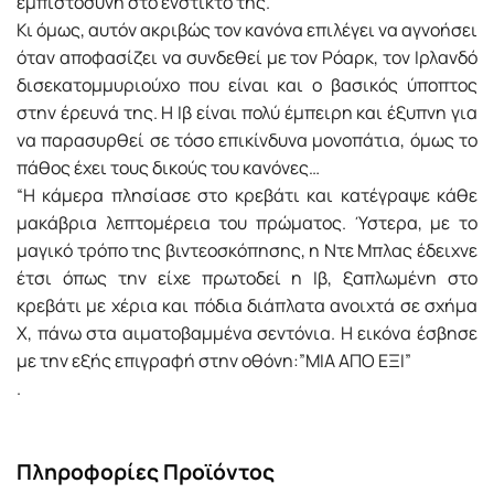
εμπιστοσύνη στο ένστικτό της.
Κι όμως, αυτόν ακριβώς τον κανόνα επιλέγει να αγνοήσει
όταν αποφασίζει να συνδεθεί με τον Ρόαρκ, τον Ιρλανδό
δισεκατομμυριούχο που είναι και ο βασικός ύποπτος
στην έρευνά της. Η Ιβ είναι πολύ έμπειρη και έξυπνη για
να παρασυρθεί σε τόσο επικίνδυνα μονοπάτια, όμως το
πάθος έχει τους δικούς του κανόνες…
“Η κάμερα πλησίασε στο κρεβάτι και κατέγραψε κάθε
μακάβρια λεπτομέρεια του πρώματος. Ύστερα, με το
μαγικό τρόπο της βιντεοσκόπησης, η Ντε Μπλας έδειχνε
έτσι όπως την είχε πρωτοδεί η Ιβ, ξαπλωμένη στο
κρεβάτι με χέρια και πόδια διάπλατα ανοιχτά σε σχήμα
Χ, πάνω στα αιματοβαμμένα σεντόνια. Η εικόνα έσβησε
με την εξής επιγραφή στην οθόνη:”ΜΙΑ ΑΠΟ ΕΞΙ”
.
Πληροφορίες Προϊόντος