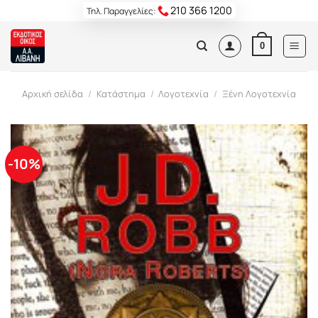
Skip
210 366 1200
Τηλ. Παραγγελίες:
to
content
0
Αρχική σελίδα
/
Κατάστημα
/
Λογοτεχνία
/
Ξένη Λογοτεχνία
-10%