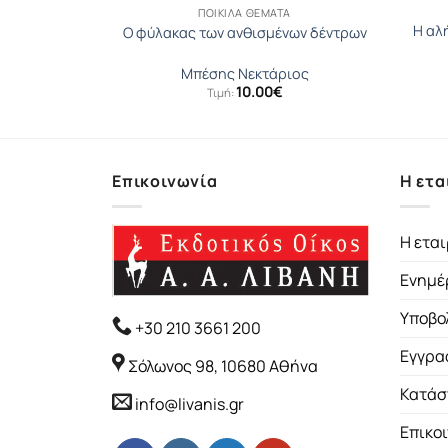
Α
ΠΟΙΚΊΛΑ ΘΈΜΑΤΑ
es, Parties &
Η αλ
Ο φύλακας των ανθισμένων δέντρων
Λ ΣΟΦΙΑ
Μπέσης Νεκτάριος
10.00
€
Τιμή:
Επικοινωνία
Η ετα
Η εται
Ενημέ
Υποβο
+30 210 3661 200
Εγγρα
Σόλωνος 98, 10680 Αθήνα
Κατάσ
info@livanis.gr
Επικο