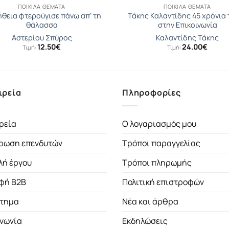
ΠΟΙΚΊΛΑ ΘΈΜΑΤΑ
ΠΟΙΚΊΛΑ ΘΈΜΑΤΑ
ήθεια φτερούγισε πάνω απ’ τη
Τάκης Καλαντίδης 45 χρόνια 
θάλασσα
στην Επικοινωνία
Αστερίου Σπύρος
Καλαντίδης Τάκης
12.50
€
24.00
€
Τιμή:
Τιμή:
ιρεία
Πληροφορίες
ρεία
Ο λογαριασμός μου
ρωση επενδυτών
Τρόποι παραγγελίας
λή έργου
Τρόποι πληρωμής
φή B2B
Πολιτική επιστροφών
τημα
Νέα και άρθρα
ινωνία
Εκδηλώσεις