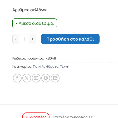
was:
τιμή
14.27€.
είναι:
Αριθμός σελίδων:
12.84€.
• Άμεσα διαθέσιμο.
Γουάιτ Ερπ ποσότητα
Προσθήκη στο καλάθι
Κωδικός προϊόντος:
ΚΒ048
Κατηγορίες:
Ποικίλα Θέματα
,
Τέχνη
Συγγραφέας
Επιπλέον πληροφορίες