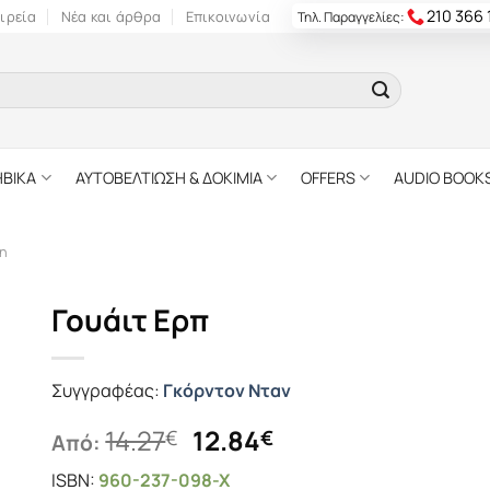
210 366
ιρεία
Νέα και άρθρα
Επικοινωνία
Τηλ. Παραγγελίες:
ΗΒΙΚΑ
ΑΥΤΟΒΕΛΤΙΩΣΗ & ΔΟΚΙΜΙΑ
OFFERS
AUDIO BOOK
η
Γουάιτ Ερπ
Συγγραφέας:
Γκόρντον Νταν
Original
Η
14.27
12.84
€
€
Από:
price
τρέχουσα
ISBN:
960-237-098-X