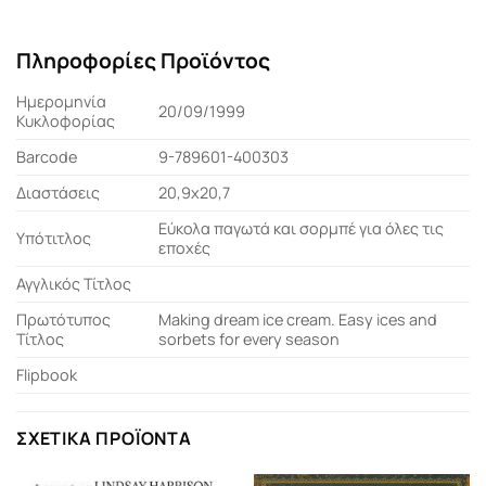
Πληροφορίες Προϊόντος
Ημερομηνία
20/09/1999
Κυκλοφορίας
Barcode
9-789601-400303
Διαστάσεις
20,9x20,7
Εύκολα παγωτά και σορμπέ για όλες τις
Υπότιτλος
εποχές
Αγγλικός Τίτλος
Πρωτότυπος
Making dream ice cream. Easy ices and
Τίτλος
sorbets for every season
Flipbook
ΣΧΕΤΙΚΆ ΠΡΟΪΌΝΤΑ