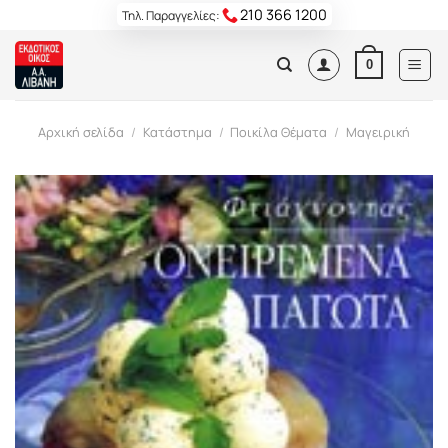
Skip
210 366 1200
Τηλ. Παραγγελίες:
to
content
0
Αρχική σελίδα
/
Κατάστημα
/
Ποικίλα Θέματα
/
Μαγειρική