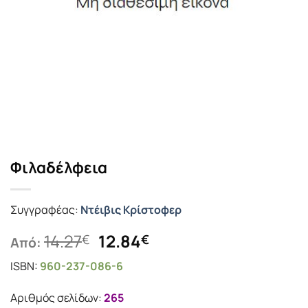
Φιλαδέλφεια
Συγγραφέας:
Ντέιβις Κρίστοφερ
Original
Η
14.27
12.84
€
€
Από:
price
τρέχουσα
ISBN:
960-237-086-6
was:
τιμή
14.27€.
είναι:
Αριθμός σελίδων:
265
12.84€.