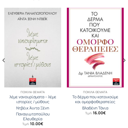
ΠΟΙΚΊΛΑ ΘΈΜΑΤΑ
ΠΟΙΚΊΛΑ ΘΈΜΑΤΑ
λέμε νανουρίσματα – λέμε
Το δέρμα που κατοικούμε
ιστορίες / μύθους
και ομορφοθεραπείες
Ντβέικ Άιντα Ξένη
Βλαδένη Τάνια
16.00
€
Τιμή:
Παναγιωτοπούλου
Ελευθερία
10.00
€
Τιμή: