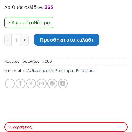
23.45€.
είναι:
Αριθμός σελίδων:
263
21.10€.
• Άμεσα διαθέσιμο.
Ενότητα και ενότητες της αρχαιότητας ποσότητα
Προσθήκη στο καλάθι
Κωδικός προϊόντος:
ΙΚ006
Κατηγορίες:
Ανθρωπιστικές Επιστήμες
,
Επιστήμες
Συγγραφέας