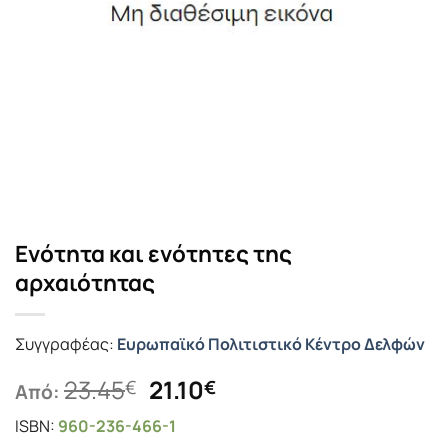
Ενότητα και ενότητες της
αρχαιότητας
Συγγραφέας:
Ευρωπαϊκό Πολιτιστικό Κέντρο Δελφών
Original
Η
23.45
21.10
€
€
Από:
price
τρέχουσα
ISBN:
960-236-466-1
was:
τιμή