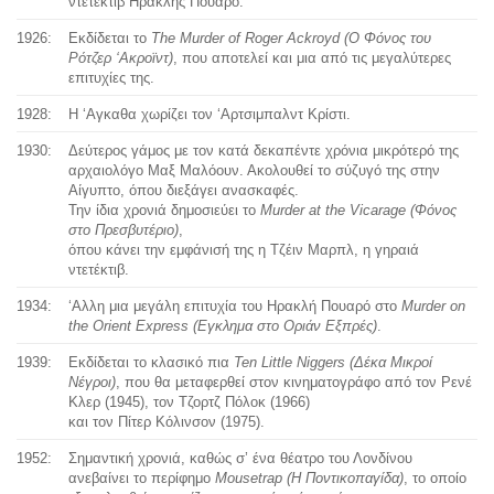
ντετέκτιβ Ηρακλής Πουαρό.
1926:
Εκδίδεται το
The Murder of Roger Ackroyd (Ο Φόνος του
Ρότζερ ‘Ακροϊντ)
, που αποτελεί και μια από τις μεγαλύτερες
επιτυχίες της.
1928:
Η ‘Αγκαθα χωρίζει τον ‘Αρτσιμπαλντ Κρίστι.
1930:
Δεύτερος γάμος με τον κατά δεκαπέντε χρόνια μικρότερό της
αρχαιολόγο Μαξ Μαλόουν. Ακολουθεί το σύζυγό της στην
Αίγυπτο, όπου διεξάγει ανασκαφές.
Την ίδια χρονιά δημοσιεύει το
Murder at the Vicarage (Φόνος
στο Πρεσβυτέριο)
,
όπου κάνει την εμφάνισή της η Τζέιν Μαρπλ, η γηραιά
ντετέκτιβ.
1934:
‘Αλλη μια μεγάλη επιτυχία του Ηρακλή Πουαρό στο
Murder on
the Orient Express (Εγκλημα στο Οριάν Εξπρές)
.
1939:
Εκδίδεται το κλασικό πια
Ten Little Niggers (Δέκα Μικροί
Νέγροι)
, που θα μεταφερθεί στον κινηματογράφο από τον Ρενέ
Κλερ (1945), τον Τζορτζ Πόλοκ (1966)
και τον Πίτερ Κόλινσον (1975).
1952:
Σημαντική χρονιά, καθώς σ’ ένα θέατρο του Λονδίνου
ανεβαίνει το περίφημο
Mousetrap (Η Ποντικοπαγίδα)
, το οποίο