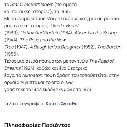
το
Star Over Bethlehem
(ποιήματα
και παιδικές ιστορίες), το 1965.
Με το όνομα επίσης Μαίρη Γουέσμεϊκοτ, μια σειρά από
ρομαντικές ιστορίες:
Giant’s Bread
(1930),
Unfinished Portait
(1934),
Absent in the Spring
(1944),
The Rose and the New
Tree
(1947),
A Daughter’s a Daughter
(1952),
The Burden
(1956).
Τέλος μια σειρά ποιημάτων με τον τίτλο
The Road of
Dreams
(1924), καθώς και ένα θεατρικό
έργο, το
Akhnaton
, που η δράση του τοποθετείται στην
αρχαία Αίγυπτο και το οποίο, ενώ
γράφτηκε το 1937, εκδόθηκε μόλις το 1973.
Σελίδα Συγγραφέα:
Κρίστι Άγκαθα
Πληροφορίες Προϊόντος