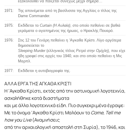
εξακολουθεί να παίζεται συνεχώς μέχρι σήμερα…
1971:
Της απονέμεται από τη βασίλισσα της Αγγλίας ο τίτλος της
Dame Commander.
1975:
Εκδίδεται το
Curtain (Η Αυλαία)
, στο οποίο πεθαίνει σε βαθιά
γεράματα ο αγαπημένος της ήρωας, ο Ηρακλής Πουαρό.
1976:
Στις 12 του Γενάρη πεθαίνει η ‘Αγκαθα Κρίστι. Λίγο αργότερα
δημοσιεύεται το
Sleeping Murder
(ελληνικός τίτλος
Ρετρό στην Ομίχλη
), που είχε
ήδη γραφεί στις αρχές του 1940, και στο οποίο πεθαίνει η Μις
Μαρπλ.
1977:
Εκδίδεται η αυτοβιογραφία της.
ΑΛΛΑ ΕΡΓΑ ΤΗΣ ΑΓΚΑΘΑ ΚΡΙΣΤΙ
Η ‘Αγκαθα Κρίστι, εκτός από την αστυνομική λογοτεχνία,
ασχολήθηκε κατά διαστήματα
και με άλλα λογοτεχνικά είδη. Πιο συγκεκριμένα έγραψε:
Με το όνομα ‘Αγκαθα Κρίστι Μαλόουν το
Come, Tell me
how you Live
(Αναμνήσεις
από την αρχαιολογική αποστολή στη Συρία), το 1946, και