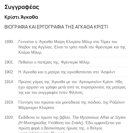
Συγγραφέας
Κρίστι Άγκαθα
ΒΙΟΓΡΑΦΙΑ ΚΑΙ ΕΡΓΟΓΡΑΦΙΑ ΤΗΣ ΑΓΚΑΘΑ ΚΡΙΣΤΙ
1890:
Γεννιέται η ‘Αγκαθα Μαίρη Κλαρίσα Μίλερ στο Τόρκε του
Ντέβον της Αγγλίας. Είναι το τρίτο παιδί του Φρέντερικ και της
Κλάρα Μίλερ.
1901:
Πεθαίνει ο πατέρας της, Φρέντερικ Μίλερ.
1902:
Η ‘Αγκαθα και η μητέρα της εγκαθίστανται στο ‘Ασφιλντ.
1914:
Πρώτος γάμος της ‘Αγκαθα με τον ‘Αρτσιμπαλντ Κρίστι. Ηδη
έχει αρχίσει να γράφει μετά από τις παροτρύνσεις της μητέρας
της και του συγγραφέα Ιντεν Φίλποτς.
1919:
Γέννηση του πρώτου και μοναδικού της παιδιού, της Ρόζαλιντ
Μάργκαρετ Κλαρίσα.
1920:
Εκδίδεται το πρώτο της βιβλίο,
The Mysterious Affair at Styles
(Η Μυστηριώδης Υπόθεση του Στάιλς)
. Εδώ εμφανίζεται για
πρώτη φορά ο βασικότερος ήρωάς της, ο Βέλγος