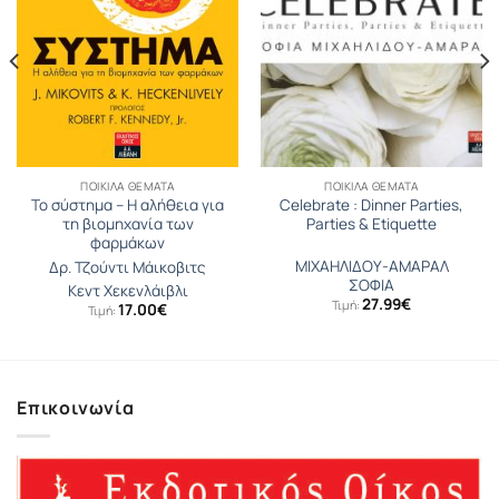
ΠΟΙΚΊΛΑ ΘΈΜΑΤΑ
ΠΟΙΚΊΛΑ ΘΈΜΑΤΑ
Το σύστημα – Η αλήθεια για
Celebrate : Dinner Parties,
τη βιομηχανία των
Parties & Etiquette
φαρμάκων
ΜΙΧΑΗΛΙΔΟΥ-ΑΜΑΡΑΛ
Δρ. Τζούντι Μάικοβιτς
ΣΟΦΙΑ
Κεντ Χεκενλάιβλι
27.99
€
Τιμή:
17.00
€
Τιμή:
Επικοινωνία