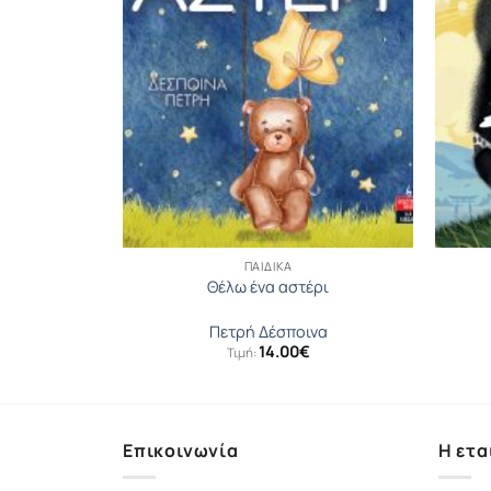
ΠΑΙΔΙΚΆ
ν γεύσεων
Θέλω ένα αστέρι
ίδης
Πετρή Δέσποινα
14.00
€
Τιμή:
Επικοινωνία
Η ετα