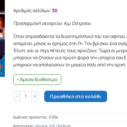
Αριθμός σελίδων:
30
Προσαρμογή σεναρίου: Κιμ Όστροου
Όταν απροσδόκητα το διαστημόπλοιό του τον αφήνει κα
απομένει μόνος κι έρημος στη Γη. Τον βρίσκει ένα αγόρ
Έλιοτ, και οι περιπέτειές τους αρχίζουν. Τώρα οι μικ
μπορούν να ζήσουν για πρώτη φορά την ιστορία του Ε.Τ
μπορούν να απολαύσουν τη μαγεία πάλι από την αρχή.
• Άμεσα διαθέσιμο.
Ε.Τ. ο εξωγήινος - Η ιστορία ποσότητα
Προσθήκη στο καλάθι
Κωδικός προϊόντος:
ΙΓ054
Κατηγορίες:
Ηλικίες 3-6
,
Παιδικά