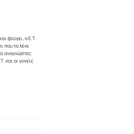
ι φεύγει, ο Ε.Τ.
ι που το λένε
ροί αναγνώστες
. και οι γονείς