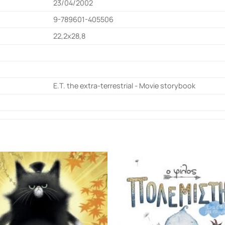
23/04/2002
9-789601-405506
22,2x28,8
E.T. the extra-terrestrial - Movie storybook