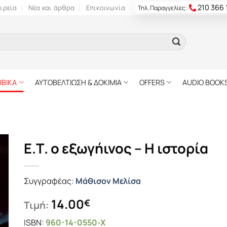
210 366
ιρεία
Νέα και άρθρα
Επικοινωνία
Τηλ. Παραγγελίες:
ΗΒΙΚΑ
ΑΥΤΟΒΕΛΤΙΩΣΗ & ΔΟΚΙΜΙΑ
OFFERS
AUDIO BOOK
Ε.Τ. ο εξωγήινος – Η ιστορία
Συγγραφέας:
Μάθισον Μελίσα
14.00
€
Τιμή:
ISBN:
960-14-0550-X