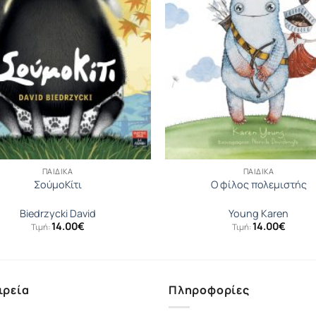
ΠΑΙΔΙΚΆ
ΠΑΙΔΙΚΆ
ΣούμοΚίτι
Ο φίλος πολεμιστής
Biedrzycki David
Young Karen
14.00
€
14.00
€
Τιμή:
Τιμή:
ιρεία
Πληροφορίες