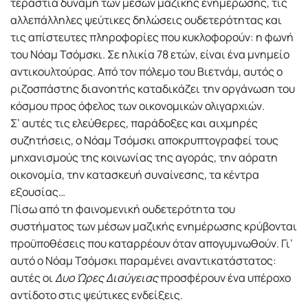
τεράστια δύναμη των μέσων μαζικής ενημέρωσης, τις
αλλεπάλληλες ψεύτικες δηλώσεις ουδετερότητας και
τις απίστευτες πληροφορίες που κυκλοφορούν: η φωνή
του Νόαμ Τσόμσκι. Σε ηλικία 78 ετών, είναι ένα μνημείο
αντικουλτούρας. Από τον πόλεμο του Βιετνάμ, αυτός ο
ριζοσπάστης διανοητής καταδικάζει την οργάνωση του
κόσμου προς όφελος των οικονομικών ολιγαρχιών.
Σ’ αυτές τις ελεύθερες, παράδοξες και αιχμηρές
συζητήσεις, ο Νόαμ Τσόμσκι αποκρυπτογραφεί τους
μηχανισμούς της κοινωνίας της αγοράς, την αόρατη
οικονομία, την κατασκευή συναίνεσης, τα κέντρα
εξουσίας…
Πίσω από τη φαινομενική ουδετερότητα του
συστήματος των μέσων μαζικής ενημέρωσης κρύβονται
προϋποθέσεις που καταρρέουν όταν απογυμνωθούν. Γι’
αυτό ο Νόαμ Τσόμσκι παραμένει αναντικατάστατος:
αυτές οι
Δυο Ώρες Διαύγειας
προσφέρουν ένα υπέροχο
αντίδοτο στις ψεύτικες ενδείξεις.