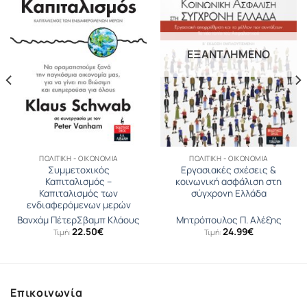
ΕΞΑΝΤΛΗΜΈΝΟ
ΠΟΛΙΤΙΚΉ - ΟΙΚΟΝΟΜΊΑ
ΠΟΛΙΤΙΚΉ - ΟΙΚΟΝΟΜΊΑ
Συμμετοχικός
Εργασιακές σχέσεις &
Καπιταλισμός –
κοινωνική ασφάλιση στη
Καπιταλισμός των
σύγχρονη Ελλάδα
ενδιαφερόμενων μερών
Βανχάμ Πέτερ
Σβαµπ Κλάους
Μητρόπουλος Π. Αλέξης
22.50
€
24.99
€
Τιμή:
Τιμή:
Επικοινωνία