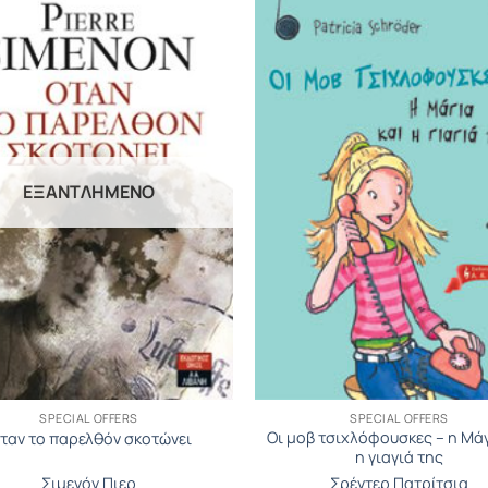
ΕΞΑΝΤΛΗΜΈΝΟ
SPECIAL OFFERS
SPECIAL OFFERS
Οι μοβ τσιχλόφουσκες – η Μάγ
ταν το παρελθόν σκοτώνει
η γιαγιά της
Σιμενόν Πιερ
Σρέντερ Πατρίτσια