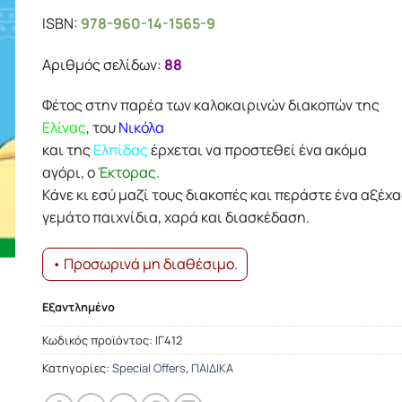
price
τρέχουσα
ISBN:
978-960-14-1565-9
was:
τιμή
8.12€.
είναι:
Αριθμός σελίδων:
88
7.31€.
Φέτος στην παρέα των καλοκαιρινών διακοπών της
Ελίνας
, του
Νικόλα
και της
Ελπίδας
έρχεται να προστεθεί ένα ακόμα
αγόρι, ο
Έκτορας
.
Κάνε κι εσύ μαζί τους διακοπές και περάστε ένα αξέχ
γεμάτο παιχνίδια, χαρά και διασκέδαση.
• Προσωρινά μη διαθέσιμο.
Εξαντλημένο
Κωδικός προϊόντος:
ΙΓ412
Κατηγορίες:
Special Offers
,
ΠΑΙΔΙΚΑ