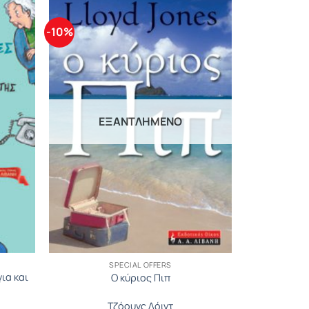
-10%
ΕΞΑΝΤΛΗΜΈΝΟ
SPECIAL OFFERS
ια και
Ο κύριος Πιπ
Τζόουνς Λόιντ