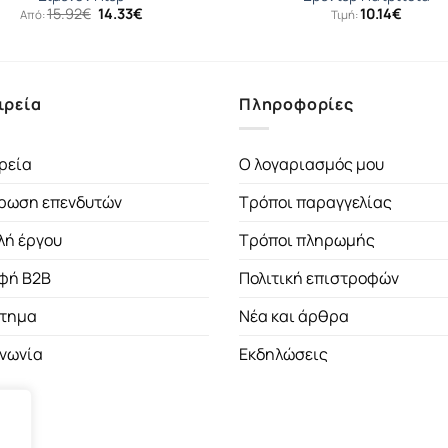
Original
Η
15.92
€
14.33
€
10.14
€
Από:
Τιμή:
price
τρέχουσα
was:
τιμή
15.92€.
είναι:
14.33€.
ιρεία
Πληροφορίες
ρεία
Ο λογαριασμός μου
ρωση επενδυτών
Τρόποι παραγγελίας
λή έργου
Τρόποι πληρωμής
φή B2B
Πολιτική επιστροφών
τημα
Νέα και άρθρα
ινωνία
Εκδηλώσεις