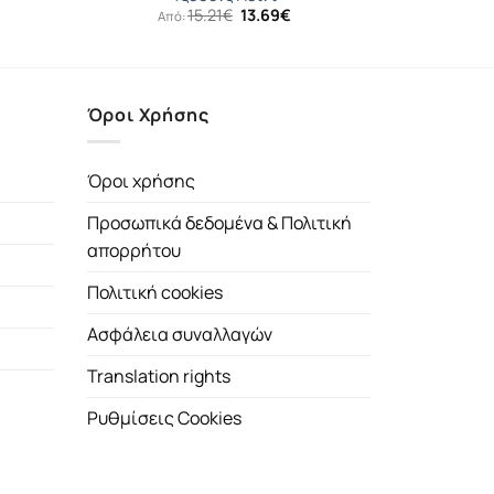
Original
Η
15.21
€
13.69
€
Από:
price
τρέχουσα
was:
τιμή
15.21€.
είναι:
13.69€.
Όροι Χρήσης
Όροι χρήσης
Προσωπικά δεδομένα & Πολιτική
απορρήτου
Πολιτική cookies
Ασφάλεια συναλλαγών
Translation rights
Ρυθμίσεις Cookies