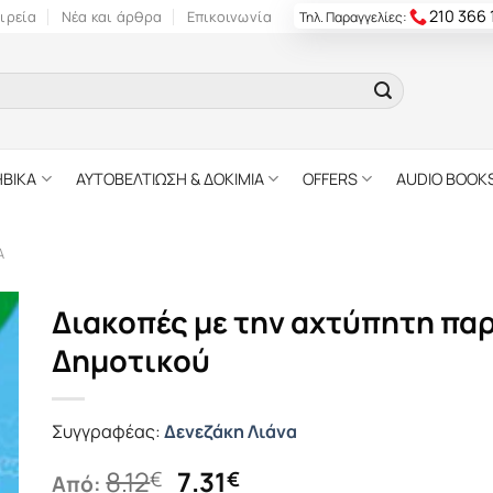
210 366
ιρεία
Νέα και άρθρα
Επικοινωνία
Τηλ. Παραγγελίες:
ΗΒΙΚΑ
ΑΥΤΟΒΕΛΤΙΩΣΗ & ΔΟΚΙΜΙΑ
OFFERS
AUDIO BOOK
Α
Διακοπές με την αχτύπητη παρ
Δημοτικού
Συγγραφέας:
Δενεζάκη Λιάνα
Original
Η
8.12
7.31
€
€
Από: