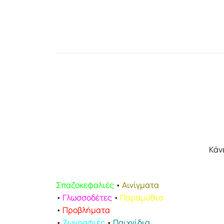
Κάν
Σπαζοκεφαλιές
•
Αινίγματα
•
Γλωσσοδέτες
•
Παραμύθια
•
Προβλήματα
•
Ζωγραφιές
•
Παιχνίδια