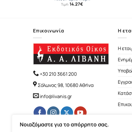
ginal
Η
3
€
14.27
€
Τιμή:
ce
τρέχουσα
s:
τιμή
14€.
είναι:
9.13€.
Επικοινωνία
Η ετα
Η εται
Ενημέ
Υποβο
+30 210 3661 200
Εγγρα
Σόλωνος 98, 10680 Αθήνα
Κατάσ
info@livanis.gr
Επικο
Νοιαζόμαστε για το απόρρητο σας.