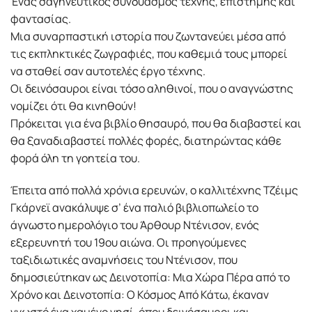
Ένας σαγηνευτικός συνδυασμός τέχνης, επιστήμης και
φαντασίας.
Μια συναρπαστική ιστορία που ζωντανεύει μέσα από
τις εκπληκτικές ζωγραφιές, που καθεμιά τους μπορεί
να σταθεί σαν αυτοτελές έργο τέχνης.
Οι δεινόσαυροι είναι τόσο αληθινοί, που ο αναγνώστης
νομίζει ότι θα κινηθούν!
Πρόκειται για ένα βιβλίο θησαυρό, που θα διαβαστεί και
θα ξαναδιαβαστεί πολλές φορές, διατηρώντας κάθε
φορά όλη τη γοητεία του.
Έπειτα από πολλά χρόνια ερευνών, ο καλλιτέχνης Τζέιμς
Γκάρνεϊ ανακάλυψε σ’ ένα παλιό βιβλιοπωλείο το
άγνωστο ημερολόγιο του Άρθουρ Ντένισον, ενός
εξερευνητή του 19ου αιώνα. Οι προηγούμενες
ταξιδιωτικές αναμνήσεις του Ντένισον, που
δημοσιεύτηκαν ως Δεινοτοπία: Μια Χώρα Πέρα από το
Χρόνο και Δεινοτοπία: Ο Κόσμος Από Κάτω, έκαναν
γνωστό ένα χαμένο νησί, όπου δεινόσαυροι και