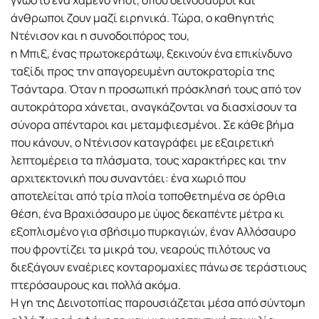
άνθρωποι ζουν μαζί ειρηνικά. Τώρα, ο καθηγητής
Ντένισον και η συνοδοιπόρος του,
η Μπιξ, ένας πρωτοκεράτωψ, ξεκινούν ένα επικίνδυνο
ταξίδι προς την απαγορευμένη αυτοκρατορία της
Τσάνταρα. Όταν η προσωπική πρόσκλησή τους από τον
αυτοκράτορα χάνεται, αναγκάζονται να διασχίσουν τα
σύνορα απένταροι και μεταμφιεσμένοι. Σε κάθε βήμα
που κάνουν, ο Ντένισον καταγράφει με εξαιρετική
λεπτομέρεια τα πλάσματα, τους χαρακτήρες και την
αρχιτεκτονική που συναντάει: ένα χωριό που
αποτελείται από τρία πλοία τοποθετημένα σε όρθια
θέση, ένα Βραχιόσαυρο με ύψος δεκαπέντε μέτρα κι
εξοπλισμένο για σβήσιμο πυρκαγιών, έναν Αλλόσαυρο
που φροντίζει τα μικρά του, νεαρούς πιλότους να
διεξάγουν εναέριες κονταρομαχίες πάνω σε τεράστιους
πτερόσαυρους και πολλά ακόμα.
Η γη της Δεινοτοπίας παρουσιάζεται μέσα από σύντομη