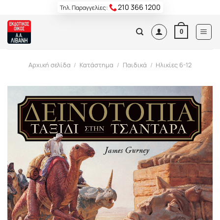
Skip
210 366 1200
Τηλ. Παραγγελίες:
to
content
0
Αρχική σελίδα
/
Κατάστημα
/
Παιδικά
/
Ηλικίες 6-12