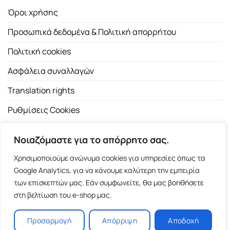
Όροι χρήσης
Προσωπικά δεδομένα & Πολιτική απορρήτου
Πολιτική cookies
Ασφάλεια συναλλαγών
Translation rights
Ρυθμίσεις Cookies
Νοιαζόμαστε για το απόρρητο σας.
Χρησιμοποιούμε ανώνυμα cookies για υπηρεσίες όπως τα
Google Analytics, για να κάνουμε καλύτερη την εμπειρία
των επισκεπτών μας. Εάν συμφωνείτε, θα μας βοηθήσετε
Copyright 2026 ©
Εκδοτικός Οίκος Α.Α. Λιβάνη
| All rights
στη βελτίωση του e-shop μας.
reserved.
Σόλωνος 98, 10680 Αθήνα | Τ:
2103661200
- F: 2103617791
Προσαρμογή
Απόρριψη
Αποδοχή