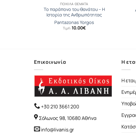
Α
ΠΟΙΚΊΛΑ ΘΈΜΑΤΑ
Το παράπονο του θανάτου – Η
ροφητεία
Ιστορία της Ανθρωπότητας
ια
Pantazonas Yorgos
10.00
€
Τιμή:
Επικοινωνία
Η ετα
Η εται
Ενημέ
Υποβο
+30 210 3661 200
Εγγρα
Σόλωνος 98, 10680 Αθήνα
Κατάσ
info@livanis.gr