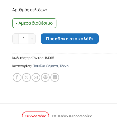
was:
τιμή
10.20€.
είναι:
Αριθμός σελίδων:
9.18€.
• Άμεσα διαθέσιμο.
BLUR - Μια εικονογραφημένη βιογραφία ποσότητα
Προσθήκη στο καλάθι
Κωδικός προϊόντος:
ΙΜ015
Κατηγορίες:
Ποικίλα Θέματα
,
Τέχνη
Συγγραφέας
Επιπλέον πληροφορίες