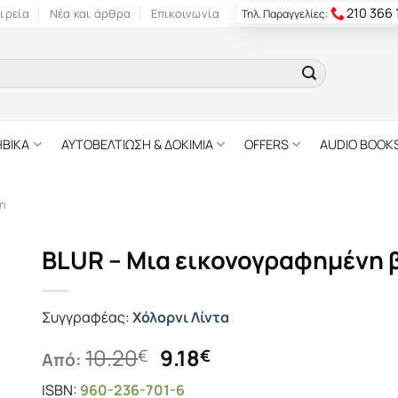
210 366
ιρεία
Νέα και άρθρα
Επικοινωνία
Τηλ. Παραγγελίες:
ΗΒΙΚΑ
ΑΥΤΟΒΕΛΤΙΩΣΗ & ΔΟΚΙΜΙΑ
OFFERS
AUDIO BOOK
η
BLUR – Μια εικονογραφημένη 
Συγγραφέας:
Χόλορνι Λίντα
Original
Η
10.20
9.18
€
€
Από:
price
τρέχουσα
ISBN:
960-236-701-6