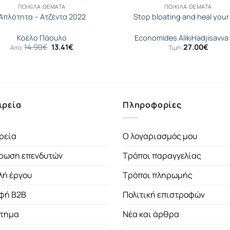
ΠΟΙΚΊΛΑ ΘΈΜΑΤΑ
ΠΟΙΚΊΛΑ ΘΈΜΑΤΑ
Απλότητα – Ατζέντα 2022
Stop bloating and heal your
Κοέλο Πάουλο
Economides Aliki
Hadjisavva I
Original
Η
14.90
€
13.41
€
27.00
€
Από:
Τιμή:
price
τρέχουσα
was:
τιμή
14.90€.
είναι:
13.41€.
ιρεία
Πληροφορίες
ρεία
Ο λογαριασμός μου
ρωση επενδυτών
Τρόποι παραγγελίας
λή έργου
Τρόποι πληρωμής
φή B2B
Πολιτική επιστροφών
τημα
Νέα και άρθρα