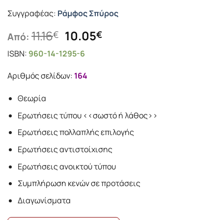
Συγγραφέας:
Ράμφος Σπύρος
Original
Η
11.16
10.05
€
€
Από:
price
τρέχουσα
ISBN:
960-14-1295-6
was:
τιμή
11.16€.
είναι:
Αριθμός σελίδων:
164
10.05€.
Θεωρία
Ερωτήσεις τύπου <<σωστό ή λάθος>>
Ερωτήσεις πολλαπλής επιλογής
Ερωτήσεις αντιστοίχισης
Ερωτήσεις ανοικτού τύπου
Συμπλήρωση κενών σε προτάσεις
Διαγωνίσματα