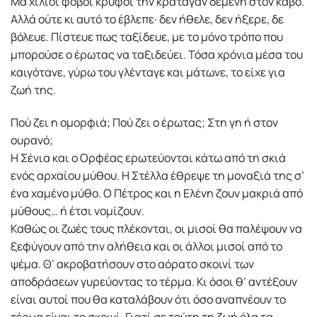
Μα χίλιοι φόβοι κρυφοί την κράταγαν δεμένη στον κάβο.
Αλλά ούτε κι αυτό το έβλεπε· δεν ήθελε, δεν ήξερε, δε
βόλευε. Πίστευε πως ταξίδευε, με το μόνο τρόπο που
μπορούσε ο έρωτας να ταξιδεύει. Τόσα χρόνια μέσα του
καιγότανε, γύρω του γλένταγε και μάτωνε, το είχε για
ζωή της.
Πού ζει η ομορφιά; Πού ζει ο έρωτας; Στη γη ή στον
ουρανό;
Η Σένια και ο Ορφέας ερωτεύονται κάτω από τη σκιά
ενός αρχαίου μύθου. Η Στέλλα έθρεψε τη μοναξιά της σ’
ένα χαμένο μύθο. Ο Πέτρος και η Ελένη ζουν μακριά από
μύθους… ή έτσι νομίζουν.
Καθώς οι ζωές τους πλέκονται, οι μισοί θα παλέψουν να
ξεφύγουν από την αλήθεια και οι άλλοι μισοί από το
ψέμα. Θ’ ακροβατήσουν στο αόρατο σκοινί των
αποδράσεων γυρεύοντας το τέρμα. Κι όσοι θ’ αντέξουν
είναι αυτοί που θα καταλάβουν ότι όσο αναπνέουν το
τέρμα είναι το σκοινί. Γιατί σε τούτη τη ζωή όλα τα