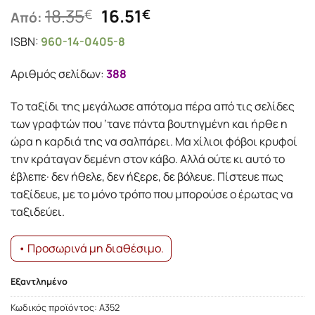
Original
Η
18.35
16.51
€
€
Από:
price
τρέχουσα
ISBN:
960-14-0405-8
was:
τιμή
18.35€.
είναι:
Αριθμός σελίδων:
388
16.51€.
Το ταξίδι της μεγάλωσε απότομα πέρα από τις σελίδες
των γραφτών που ‘τανε πάντα βουτηγμένη και ήρθε η
ώρα η καρδιά της να σαλπάρει. Μα χίλιοι φόβοι κρυφοί
την κράταγαν δεμένη στον κάβο. Αλλά ούτε κι αυτό το
έβλεπε· δεν ήθελε, δεν ήξερε, δε βόλευε. Πίστευε πως
ταξίδευε, με το μόνο τρόπο που μπορούσε ο έρωτας να
ταξιδεύει.
• Προσωρινά μη διαθέσιμο.
Εξαντλημένο
Κωδικός προϊόντος:
Α352