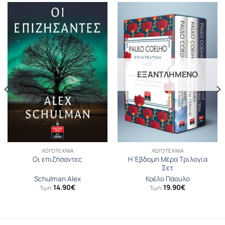
ΕΞΑΝΤΛΗΜΈΝΟ
ΛΟΓΟΤΕΧΝΊΑ
ΛΟΓΟΤΕΧΝΊΑ
Η Έβδομη Μέρα Τριλογία
Οι επιζήσαντες
Σετ
Schulman Alex
Κοέλο Πάουλο
14.90
€
19.90
€
Τιμή:
Τιμή: