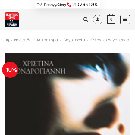
Skip
210 366 1200
Τηλ. Παραγγελίες:
to
content
0
Αρχική σελίδα
/
Κατάστημα
/
Λογοτεχνία
/
Ελληνική Λογοτεχνία
-10%