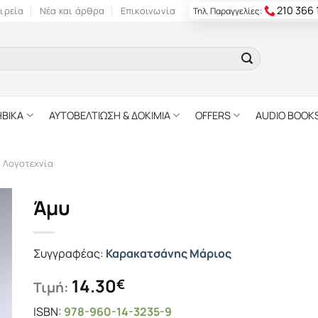
210 366
ιρεία
Νέα και άρθρα
Επικοινωνία
Τηλ. Παραγγελίες:
ΗΒΙΚΑ
ΑΥΤΟΒΕΛΤΙΩΣΗ & ΔΟΚΙΜΙΑ
OFFERS
AUDIO BOOK
ή Λογοτεχνία
Άμυ
Συγγραφέας:
Καρακατσάνης Μάριος
14.30
€
Τιμή:
ISBN:
978-960-14-3235-9