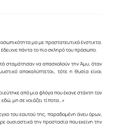
προσωπικότητα μα με προστατευτικά ένστικτα.
ς έδειχνε πάντα το πιο σκληρό του πρόσωπο.
αυτά σταμάτησαν να απασχολούν την Άμυ, όταν
υστικό αποκαλύπτεται, τότε η θυσία είναι
υριεύτηκε από μια φλόγα που έκανε στάχτη τον
 εδώ, μη σε νοιάζει τίποτα…»
εγχο του εαυτού της, παραδομένη άνευ όρων,
ερε ουσιαστικά την προστασία που εκείνη την