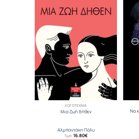
ΛΟΓΟΤΕΧΝΊΑ
Να 
υ Mιλάς…
Μια ζωή δήθεν
λα
Αλμπαντάκη Πόλυ
16.80
€
Τιμή: