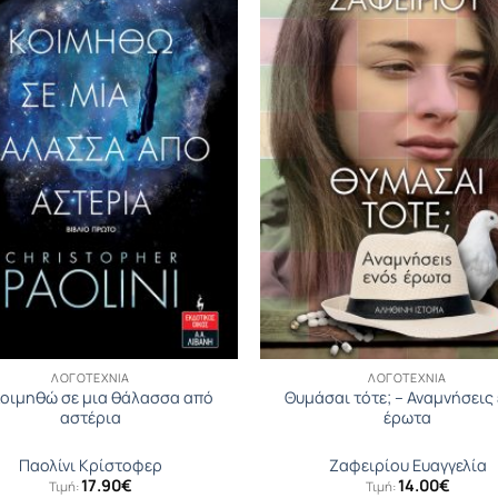
ΛΟΓΟΤΕΧΝΊΑ
ΛΟΓΟΤΕΧΝΊΑ
κοιμηθώ σε μια θάλασσα από
Θυμάσαι τότε; – Αναμνήσεις
αστέρια
έρωτα
Παολίνι Κρίστοφερ
Ζαφειρίου Ευαγγελία
17.90
€
14.00
€
Τιμή:
Τιμή: