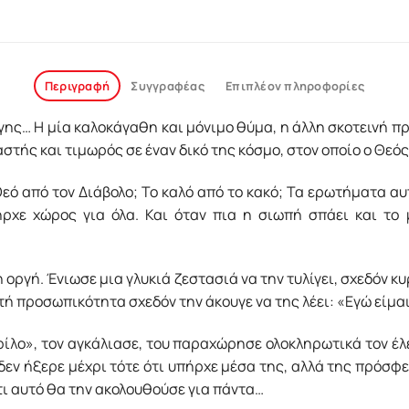
Περιγραφή
Συγγραφέας
Επιπλέον πληροφορίες
ς γης… Η μία καλοκάγαθη και μόνιμο θύμα, η άλλη σκοτεινή 
στής και τιμωρός σε έναν δικό της κόσμο, στον οποίο ο Θεό
 Θεό από τον Διάβολο; Το καλό από το κακό; Τα ερωτήματα 
ρχε χώρος για όλα. Και όταν πια η σιωπή σπάει και το μ
 οργή. Ένιωσε μια γλυκιά ζεστασιά να την τυλίγει, σχεδόν κ
τή προσωπικότητα σχεδόν την άκουγε να της λέει: «Εγώ είμαι
φίλο», τον αγκάλιασε, του παραχώρησε ολοκληρωτικά τον έλ
δεν ήξερε μέχρι τότε ότι υπήρχε μέσα της, αλλά της πρόσφ
τι αυτό θα την ακολουθούσε για πάντα…