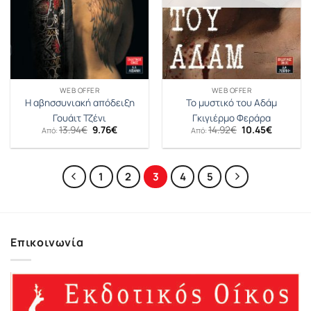
WEB OFFER
WEB OFFER
Η αβησσυνιακή απόδειξη
Το μυστικό του Αδάμ
Γουάιτ Τζένι
Γκιγιέρμο Φεράρα
Original
Η
Original
Η
13.94
€
9.76
€
14.92
€
10.45
€
Από:
Από:
price
τρέχουσα
price
τρέχουσ
was:
τιμή
was:
τιμή
13.94€.
είναι:
14.92€.
είναι:
9.76€.
10.45€.
1
2
3
4
5
Επικοινωνία