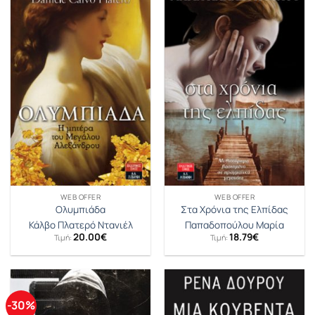
WEB OFFER
WEB OFFER
Ολυμπιάδα
Στα Χρόνια της Ελπίδας
Κάλβο Πλατερό Ντανιέλ
Παπαδοπούλου Μαρία
20.00
€
18.79
€
Τιμή:
Τιμή:
-30%