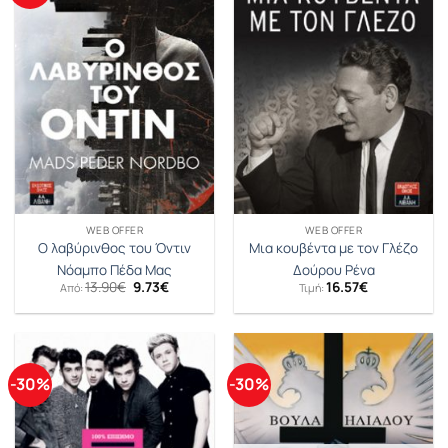
WEB OFFER
WEB OFFER
Ο λαβύρινθος του Όντιν
Μια κουβέντα με τον Γλέζο
Νόαμπο Πέδα Μας
Δούρου Ρένα
Original
Η
13.90
€
9.73
€
16.57
€
Από:
Τιμή:
price
τρέχουσα
was:
τιμή
13.90€.
είναι:
9.73€.
-30%
-30%