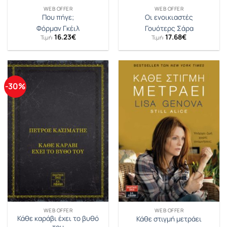
WEB OFFER
WEB OFFER
Που πήγε;
Οι ενοικιαστές
Φόρμαν Γκέιλ
Γουότερς Σάρα
16.23
€
17.68
€
Τιμή:
Τιμή:
-30%
WEB OFFER
WEB OFFER
Κάθε καράβι έχει το βυθό
Κάθε στιγμή μετράει