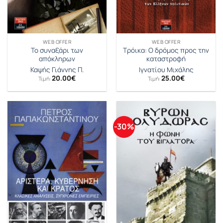
WEB OFFER
WEB OFFER
Το συναξάρι των
Τρόικα: Ο δρόμος προς την
απόκληρων
καταστροφή
Καψής Γιάννης Π.
Ιγνατίου Μιχάλης
20.00
€
25.00
€
Τιμή:
Τιμή:
-30%