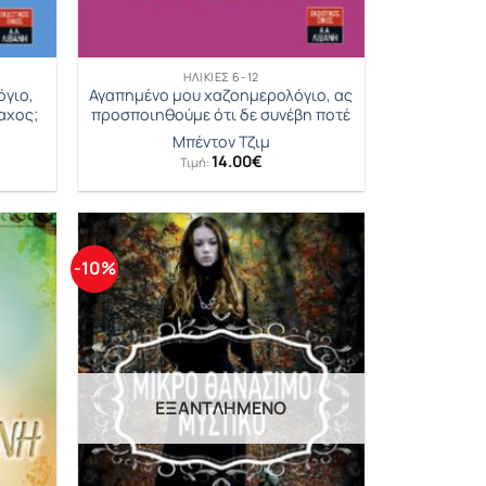
ΗΛΙΚΊΕΣ 6-12
όγιο,
Αγαπημένο μου χαζοημερολόγιο, ας
αχος;
προσποιηθούμε ότι δε συνέβη ποτέ
Μπέντον Τζιµ
14.00
€
Τιμή:
-10%
ΕΞΑΝΤΛΗΜΈΝΟ