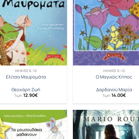
ΗΛΙΚΊΕΣ 6-12
ΗΛΙΚΊΕΣ 6-12
Ελίτσα Μαυρομάτα
O Mαγικός Κήπος
Θεοχάρη Ζωή
Δαρδανού Μαρία
12.90
€
14.00
€
Τιμή:
Τιμή: