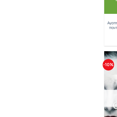
Άντρια Κρέμερ
Άρτσερ Αμάντα
Αγαπ
παντ
Άσλεϊ Μάικ
Έκο Ουμπέρτο
Έλεν Μπέιλι
Έλιοτ Ρέιτσελ
-10%
Έντε Μίκαελ
Ίστον Σαμάνθα
Όγκμπαρν Ζακλίν Κ.
Αίσωπος
Αγγελίδου Μαρία