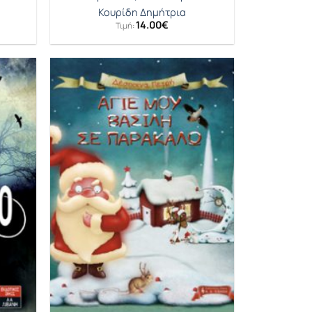
Κουρίδη Δημήτρια
14.00
€
Τιμή:
έχουσα
μή
αι:
02€.