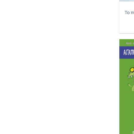
Villiot Bernard
Το π
Williams Margery
Winsdom Anna
Yamada Kobi
Young Karen
Zoto Dracopoulou Eleni
Άιζακ Μάριον
Άλντερσον Λίσα
Άννα Βούρβουλη-Νερούτσου
Άνταμς Τζόρτζι
Άντερσεν Χανς Κρίστιαν
Άντονι Μπίργκιτ