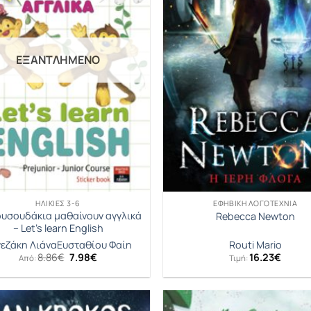
ΕΞΑΝΤΛΗΜΈΝΟ
ΗΛΙΚΊΕΣ 3-6
ΕΦΗΒΙΚΉ ΛΟΓΟΤΕΧΝΊΑ
ουσουδάκια μαθαίνουν αγγλικά
Rebecca Newton
– Let’s learn English
εζάκη Λιάνα
Ευσταθίου Φαίη
Routi Mario
Original
Η
8.86
€
7.98
€
16.23
€
Από:
Τιμή:
price
τρέχουσα
was:
τιμή
8.86€.
είναι:
7.98€.