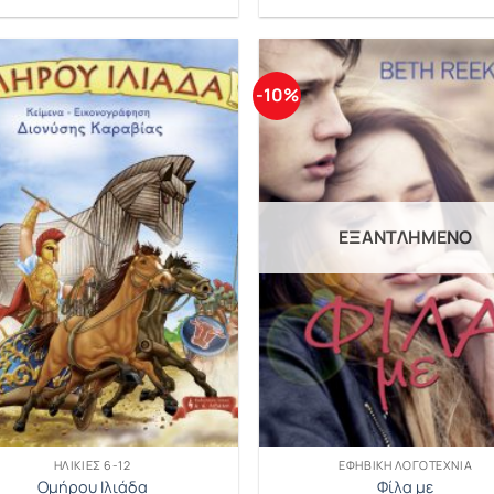
-10%
ΕΞΑΝΤΛΗΜΈΝΟ
ΗΛΙΚΊΕΣ 6-12
ΕΦΗΒΙΚΉ ΛΟΓΟΤΕΧΝΊΑ
Ομήρου Ιλιάδα
Φίλα με