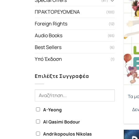
Special Offers
(87)
ΠΡΑΚΤΟΡΕΥΟΜΕΝΑ
(100)
Foreign Rights
(12)
Audio Books
(65)
Best Sellers
(6)
Υπό Έκδοση
(1)
Επιλέξτε Συγγραφέα
Τα μ
Δεν
A-Yeong
Al Qasimi Bodour
Andrikopoulos Nikolas