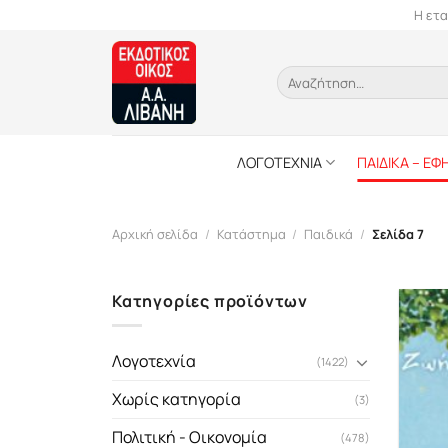
Skip
Η ετα
to
content
Αναζήτηση
για:
ΛΟΓΟΤΕΧΝΙΑ
ΠΑΙΔΙΚΑ – ΕΦ
Αρχική σελίδα
/
Κατάστημα
/
Παιδικά
/
Σελίδα 7
Κατηγορίες προϊόντων
Λογοτεχνία
(1422)
Χωρίς κατηγορία
(3)
Πολιτική - Οικονομία
(478)