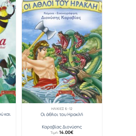
ΗΛΙΚΊΕΣ 6-12
ύ και
Οι άθλοι του Ηρακλή
Καραβίας Διονύσης
14.00
€
Τιμή: