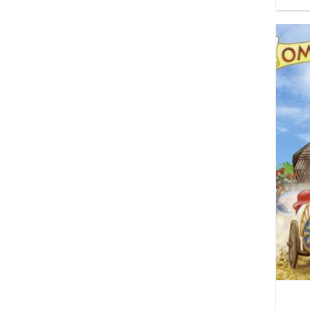
Efstathiou Evagelia
Fuller Rachel
Gayle Grass
Gloria Jaramillo
Hegarty Shane
Iaconis Tobias
K. W. Andri
Karavias Dionissis
Linh Bian
Lippincott Rachael
Ludwig Trudy
Mohammadi Narjes