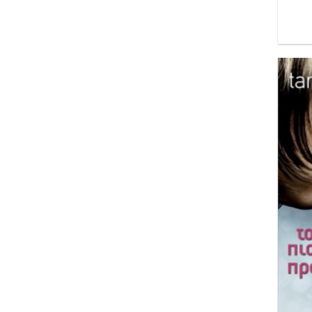
Nevrokopli Vasiliki
Nikos Yanopulos - Christine
Mesnard
Puybaret Eric
Rebecca Langston-George
Routi Mario
Roxane Marie Galliez
Sanmamed Marta
Sugg Zoe
Sustrac Didier
The Beatles
Trottier Maxine