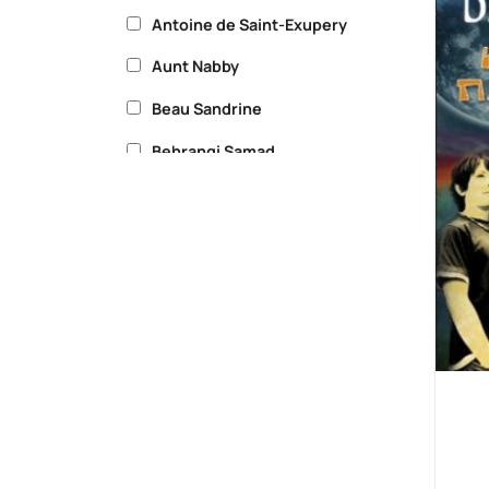
Antoine de Saint-Exupery
Aunt Nabby
Beau Sandrine
Behrangi Samad
Bernheimer Kate
Biedrzycki David
Byrne Skye
Carnavas Peter
Ceccoli Nicoletta
Daughtry Mikki
Duffy Carol Ann