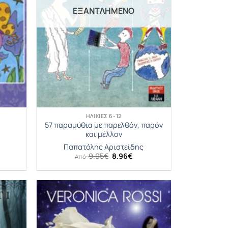
ΕΞΑΝΤΛΗΜΈΝΟ
ΗΛΙΚΊΕΣ 6-12
57 παραμύθια με παρελθόν, παρόν
και μέλλον
Παπατόλης Αριστείδης
Original
Η
9.95
€
8.96
€
Από:
price
τρέχουσα
was:
τιμή
9.95€.
είναι:
8.96€.