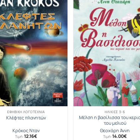
ΕΦΗΒΙΚΉ ΛΟΓΟΤΕΧΝΊΑ
ΗΛΙΚΊΕΣ 3-6
Μέλση η βασίλισσα του κεριο
Κλέφτες πλανητών
του μελιού
Κρόκος Νταν
Θεοχάρη Άννη
12.16
€
14.00
€
Τιμή:
Τιμή: