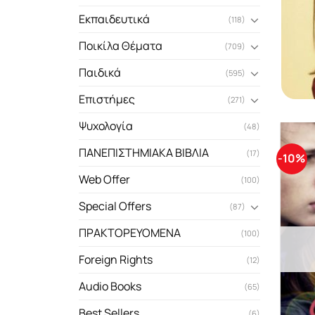
Εκπαιδευτικά
(118)
Ποικίλα Θέματα
(709)
Παιδικά
(595)
Επιστήμες
(271)
Ψυχολογία
(48)
ΠΑΝΕΠΙΣΤΗΜΙΑΚΑ ΒΙΒΛΙΑ
(17)
-10%
Web Offer
(100)
Special Offers
(87)
ΠΡΑΚΤΟΡΕΥΟΜΕΝΑ
(100)
Foreign Rights
(12)
Audio Books
(65)
Best Sellers
(6)