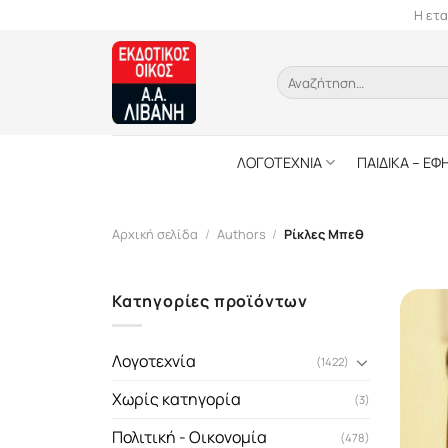
Skip
Η ετα
to
content
Αναζήτηση
για:
ΛΟΓΟΤΕΧΝΙΑ
ΠΑΙΔΙΚΑ – ΕΦ
Αρχική σελίδα
/
Authors
/
Ρίκλες Μπεθ
Κατηγορίες προϊόντων
Λογοτεχνία
(1422)
Χωρίς κατηγορία
(3)
Πολιτική - Οικονομία
(478)