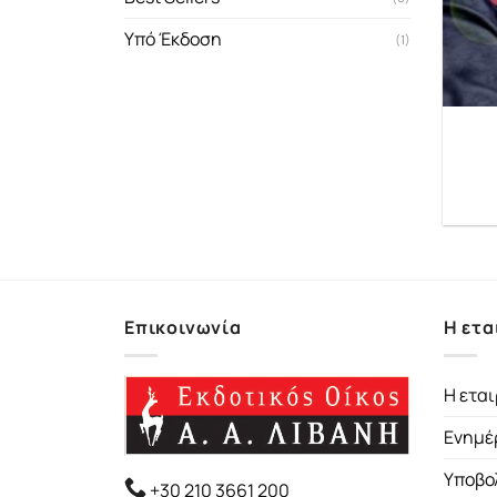
Υπό Έκδοση
(1)
Επικοινωνία
Η ετα
Η εται
Ενημέ
Υποβο
+30 210 3661 200