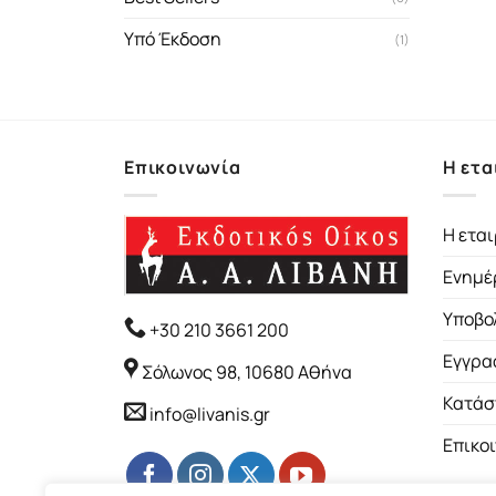
Υπό Έκδοση
(1)
Επικοινωνία
Η ετα
Η εται
Ενημέ
Υποβο
+30 210 3661 200
Εγγρα
Σόλωνος 98, 10680 Αθήνα
Κατάσ
info@livanis.gr
Επικο