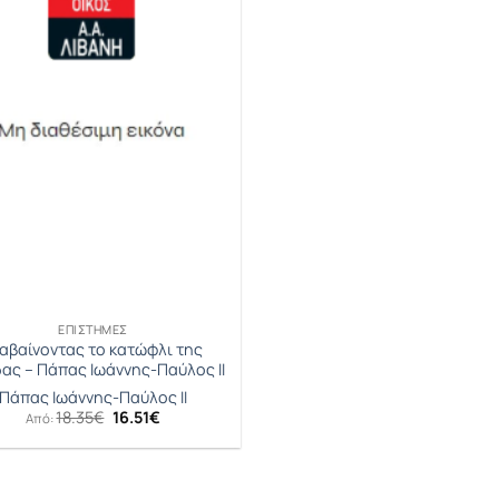
ΕΠΙΣΤΉΜΕΣ
αβαίνοντας το κατώφλι της
δας – Πάπας Ιωάννης-Παύλος ΙΙ
Πάπας Ιωάννης-Παύλος ΙΙ
Original
Η
18.35
€
16.51
€
Από:
price
τρέχουσα
was:
τιμή
18.35€.
είναι:
16.51€.