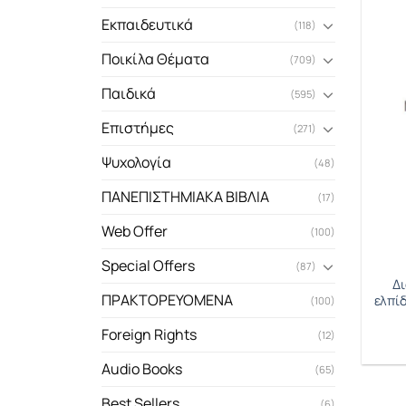
Εκπαιδευτικά
(118)
Ποικίλα Θέματα
(709)
Παιδικά
(595)
Επιστήμες
(271)
Ψυχολογία
(48)
ΠΑΝΕΠΙΣΤΗΜΙΑΚΑ ΒΙΒΛΙΑ
(17)
Web Offer
(100)
Special Offers
(87)
Δι
ΠΡΑΚΤΟΡΕΥΟΜΕΝΑ
ελπί
(100)
Foreign Rights
(12)
Audio Books
(65)
Best Sellers
(6)