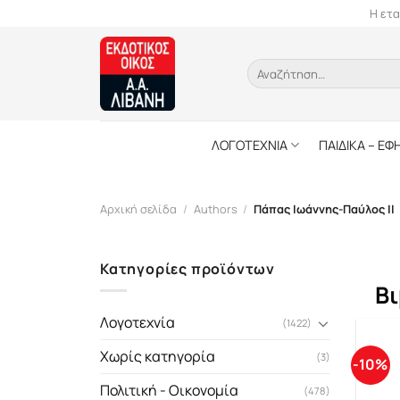
Skip
Η ετα
to
content
Αναζήτηση
για:
ΛΟΓΟΤΕΧΝΙΑ
ΠΑΙΔΙΚΑ – ΕΦ
Αρχική σελίδα
/
Authors
/
Πάπας Ιωάννης-Παύλος ΙΙ
Κατηγορίες προϊόντων
Βι
Λογοτεχνία
(1422)
Χωρίς κατηγορία
(3)
-10%
Πολιτική - Οικονομία
(478)