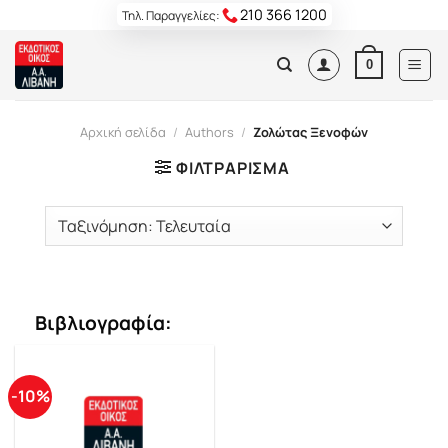
Skip
210 366 1200
Τηλ. Παραγγελίες:
to
content
0
Αρχική σελίδα
/
Authors
/
Ζολώτας Ξενοφών
ΦΙΛΤΡΆΡΙΣΜΑ
Βιβλιογραφία:
-10%