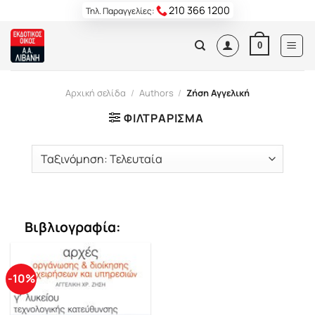
Skip
210 366 1200
Τηλ. Παραγγελίες:
to
content
0
Αρχική σελίδα
/
Authors
/
Ζήση Αγγελική
ΦΙΛΤΡΆΡΙΣΜΑ
Βιβλιογραφία:
-10%