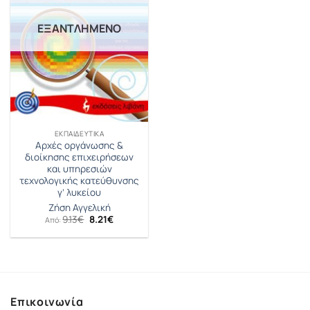
ΕΞΑΝΤΛΗΜΈΝΟ
ΕΚΠΑΙΔΕΥΤΙΚΆ
Αρχές οργάνωσης &
διοίκησης επιχειρήσεων
και υπηρεσιών
τεχνολογικής κατεύθυνσης
γ’ λυκείου
Ζήση Αγγελική
Original
Η
9.13
€
8.21
€
Από:
price
τρέχουσα
was:
τιμή
9.13€.
είναι:
8.21€.
Επικοινωνία