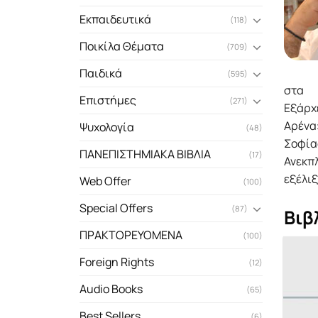
Εκπαιδευτικά
(118)
Ποικίλα Θέματα
(709)
Παιδικά
(595)
στα
Επιστήμες
(271)
Εξάρχε
Αρένα»
Ψυχολογία
(48)
Σοφία
ΠΑΝΕΠΙΣΤΗΜΙΑΚΑ ΒΙΒΛΙΑ
(17)
Ανεκπλ
εξέλιξ
Web Offer
(100)
Special Offers
(87)
Βιβ
ΠΡΑΚΤΟΡΕΥΟΜΕΝΑ
(100)
Foreign Rights
(12)
Audio Books
(65)
Best Sellers
(6)