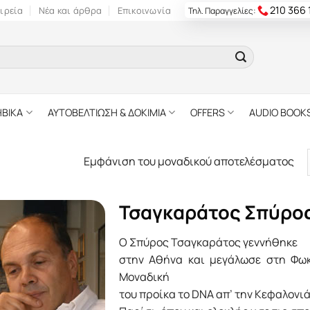
210 366
ιρεία
Νέα και άρθρα
Επικοινωνία
Τηλ. Παραγγελίες:
ΗΒΙΚΑ
ΑΥΤΟΒΕΛΤΙΩΣΗ & ΔΟΚΙΜΙΑ
OFFERS
AUDIO BOOK
Εμφάνιση του μοναδικού αποτελέσματος
Τσαγκαράτος Σπύρο
Ο Σπύρος Τσαγκαράτος γεννήθηκε
στην Αθήνα και μεγάλωσε στη Φωκ
Μοναδική
του προίκα το DNA απ’ την Κεφαλονιά