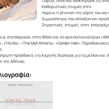
Παρίσι, όπου και ολοκλήρωσε τις σπο
Καθοριστικές στιγμές στην
πορεία, η γέννηση της κόρης του και
Σιμωνόπετρα, που άλλαξαν και προσδ
Σημαντικές στιγμές στην επαγγελμ
ια, στο Μαρούσι, στην Ιθάκη και τα αρχιτεκτονικά έργα «Α
, «Ήλιδα», «The Mall Athens», «Golden Hall», Παραδοσιακό 
ς.
ήρωτη προσδοκία, ο ειλικρινής διάλογος για το μέλλον και τ
η της Αθήνας.
λιογραφία: