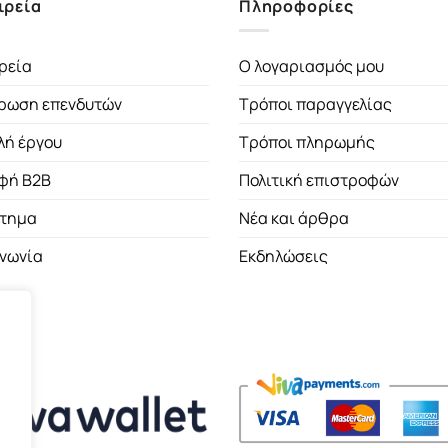
ιρεία
Πληροφορίες
ρεία
Ο λογαριασμός μου
ρωση επενδυτών
Τρόποι παραγγελίας
λή έργου
Τρόποι πληρωμής
φή B2B
Πολιτική επιστροφών
τημα
Νέα και άρθρα
ινωνία
Εκδηλώσεις