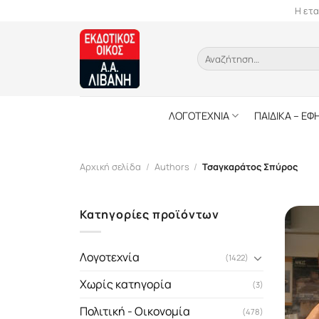
Skip
Η ετα
to
content
Αναζήτηση
για:
ΛΟΓΟΤΕΧΝΙΑ
ΠΑΙΔΙΚΑ – ΕΦ
Αρχική σελίδα
/
Authors
/
Τσαγκαράτος Σπύρος
Κατηγορίες προϊόντων
Λογοτεχνία
(1422)
Χωρίς κατηγορία
(3)
Πολιτική - Οικονομία
(478)