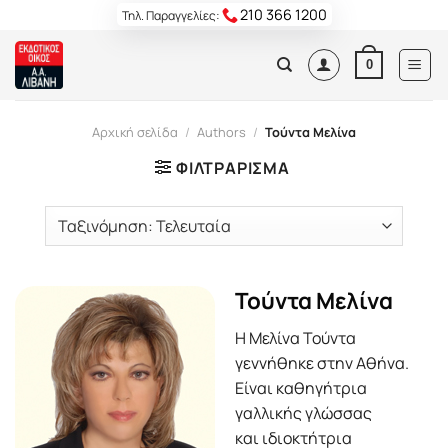
Skip
210 366 1200
Τηλ. Παραγγελίες:
to
content
0
Αρχική σελίδα
/
Authors
/
Τούντα Μελίνα
ΦΙΛΤΡΆΡΙΣΜΑ
Τούντα Μελίνα
Η Μελίνα Τούντα
γεννήθηκε στην Αθήνα.
Είναι καθηγήτρια
γαλλικής γλώσσας
και ιδιοκτήτρια