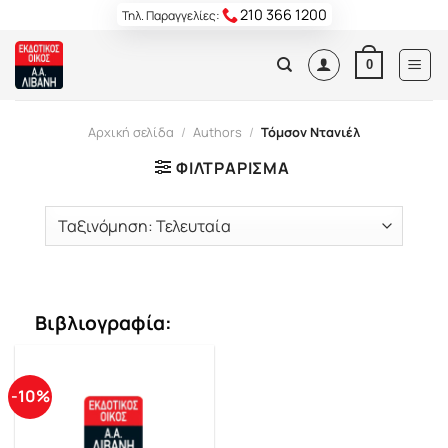
Skip
210 366 1200
Τηλ. Παραγγελίες:
to
content
0
Αρχική σελίδα
/
Authors
/
Τόμσον Ντανιέλ
ΦΙΛΤΡΆΡΙΣΜΑ
Βιβλιογραφία:
-10%