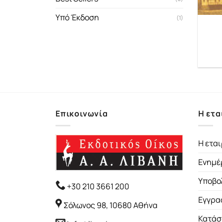
Υπό Έκδοση
(1)
Επικοινωνία
Η ετα
Η εται
Ενημέ
Υποβο
+30 210 3661 200
Εγγρα
Σόλωνος 98, 10680 Αθήνα
Κατάσ