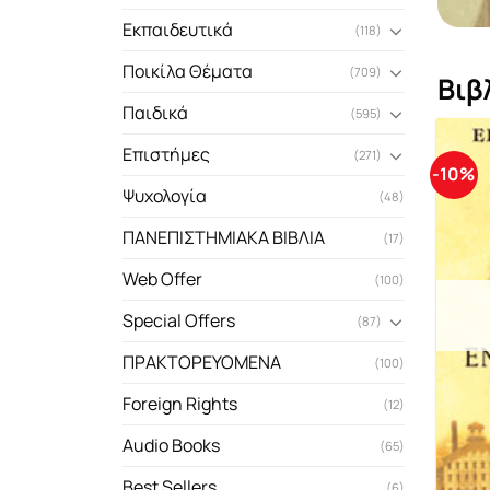
Εκπαιδευτικά
(118)
Ποικίλα Θέματα
(709)
Βιβ
Παιδικά
(595)
Επιστήμες
(271)
-10%
Ψυχολογία
(48)
ΠΑΝΕΠΙΣΤΗΜΙΑΚΑ ΒΙΒΛΙΑ
(17)
Web Offer
(100)
Special Offers
(87)
ΠΡΑΚΤΟΡΕΥΟΜΕΝΑ
(100)
Foreign Rights
(12)
Audio Books
(65)
Best Sellers
(6)