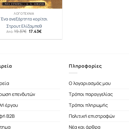
ΛΟΓΟΤΕΧΝΊΑ
Ένα ανεξάρτητο κορίτσι
Στρουτ Ελίζαμπεθ
Original
Η
19.37
€
17.43
€
Από:
price
τρέχουσα
was:
τιμή
19.37€.
είναι:
17.43€.
ιρεία
Πληροφορίες
ρεία
Ο λογαριασμός μου
ρωση επενδυτών
Τρόποι παραγγελίας
λή έργου
Τρόποι πληρωμής
φή B2B
Πολιτική επιστροφών
τημα
Νέα και άρθρα