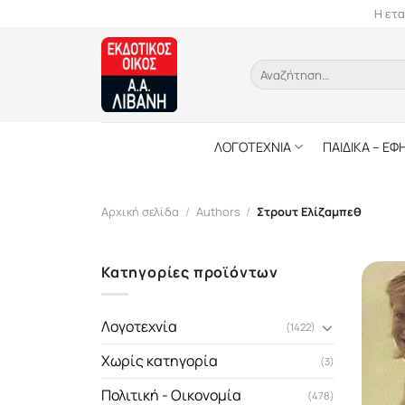
Skip
Η ετα
to
content
Αναζήτηση
για:
ΛΟΓΟΤΕΧΝΙΑ
ΠΑΙΔΙΚΑ – ΕΦ
Αρχική σελίδα
/
Authors
/
Στρουτ Ελίζαμπεθ
Κατηγορίες προϊόντων
Λογοτεχνία
(1422)
Χωρίς κατηγορία
(3)
Πολιτική - Οικονομία
(478)