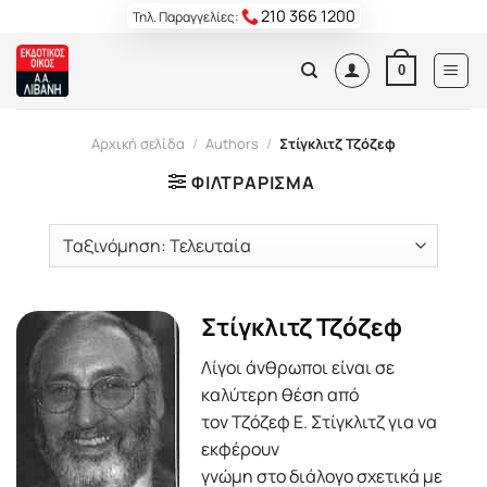
Skip
210 366 1200
Τηλ. Παραγγελίες:
to
content
0
Αρχική σελίδα
/
Authors
/
Στίγκλιτζ Τζόζεφ
ΦΙΛΤΡΆΡΙΣΜΑ
Στίγκλιτζ Τζόζεφ
Λίγοι άνθρωποι είναι σε
καλύτερη θέση από
τον Τζόζεφ Ε. Στίγκλιτζ για να
εκφέρουν
γνώμη στο διάλογο σχετικά με