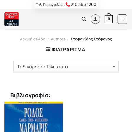
Skip
210 366 1200
Τηλ. Παραγγελίες:
to
content
0
Αρχική σελίδα
/
Authors
/
Στεφανίδης Στέφανος
ΦΙΛΤΡΆΡΙΣΜΑ
Βιβλιογραφία: