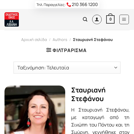
Skip
210 366 1200
Τηλ. Παραγγελίες:
to
content
0
Αρχική σελίδα
/
Authors
/
Σταυριανή Στεφάνου
ΦΙΛΤΡΆΡΙΣΜΑ
Σταυριανή
Στεφάνου
Η Σταυριανή Στεφάνου,
με καταγωγή από τη
Σινώπη του Πόντου και τη
Σμύρνη, γεννήθηκε στον