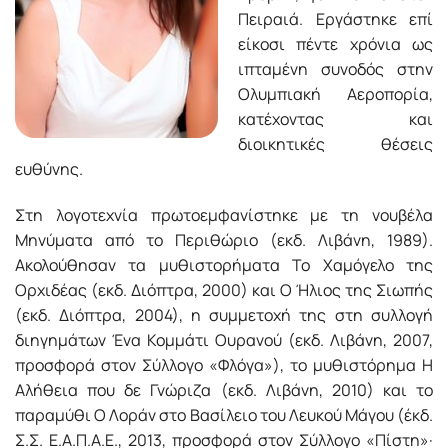
Πειραιά. Εργάστηκε επί
είκοσι πέντε χρόνια ως
ιπταμένη συνοδός στην
Ολυμπιακή Αεροπορία,
κατέχοντας και
διοικητικές θέσεις
ευθύνης.
Στη λογοτεχνία πρωτοεμφανίστηκε με τη νουβέλα
Μηνύματα από το Περιθώριο (εκδ. Λιβάνη, 1989).
Ακολούθησαν τα μυθιστορήματα Το Χαμόγελο της
Ορχιδέας (εκδ. Διόπτρα, 2000) και Ο Ήλιος της Σιωπής
(εκδ. Διόπτρα, 2004), η συμμετοχή της στη συλλογή
διηγημάτων Ένα Κομμάτι Ουρανού (εκδ. Λιβάνη, 2007,
προσφορά στον Σύλλογο «Φλόγα»), το μυθιστόρημα Η
Αλήθεια που δε Γνώριζα (εκδ. Λιβάνη, 2010) και το
παραμύθι Ο Λοράν στο Βασίλειο του Λευκού Μάγου (έκδ.
Σ.Σ. Ε.Α.Π.Α.Ε., 2013, προσφορά στον Σύλλογο «Πίστη»·